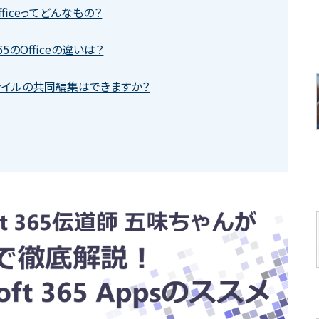
のOfficeってどんなもの？
 365のOfficeの違いは？
fficeファイルの共同編集はできますか？