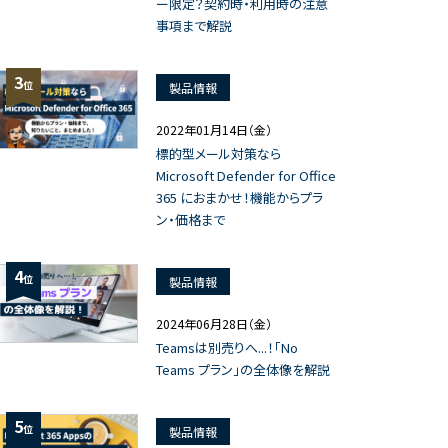
ー限定？契約時・利用時の注意
事項まで解説
3
位
製品情報
2022年01月14日（金）
標的型メール対策なら
Microsoft Defender for Office
365 におまかせ！機能からプラ
ン・価格まで
4
位
製品情報
2024年06月28日（金）
Teamsは別売りへ...！「No
Teams プラン」の全体像を解説
5
位
製品情報