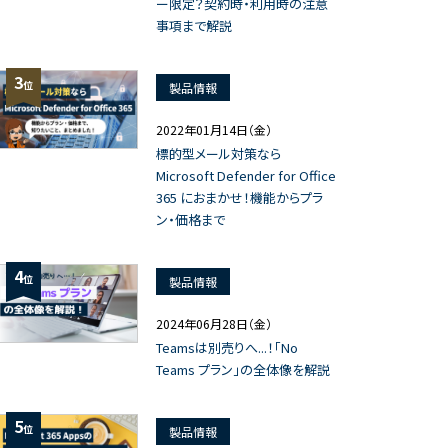
ー限定？契約時・利用時の注意
事項まで解説
3
位
製品情報
2022年01月14日（金）
標的型メール対策なら
Microsoft Defender for Office
365 におまかせ！機能からプラ
ン・価格まで
4
位
製品情報
2024年06月28日（金）
Teamsは別売りへ...！「No
Teams プラン」の全体像を解説
5
位
製品情報