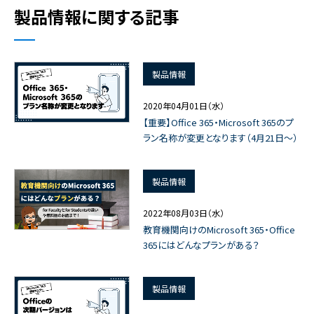
製品情報に関する記事
製品情報
2020年04月01日（水）
【重要】Office 365・Microsoft 365のプ
ラン名称が変更となります（4月21日～）
製品情報
2022年08月03日（水）
教育機関向けのMicrosoft 365・Office
365にはどんなプランがある？
製品情報