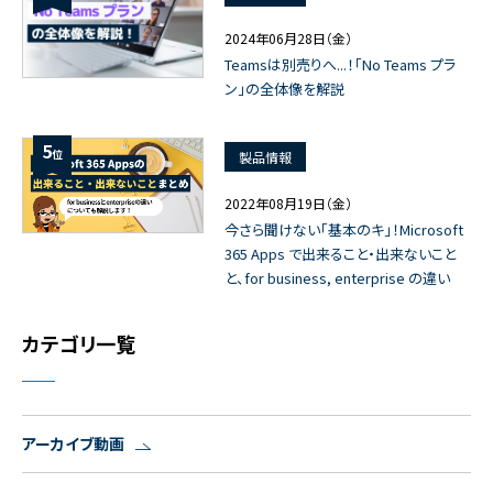
2024年06月28日（金）
Teamsは別売りへ...！「No Teams プラ
ン」の全体像を解説
5
位
製品情報
2022年08月19日（金）
今さら聞けない「基本のキ」！Microsoft
365 Apps で出来ること・出来ないこと
と、for business, enterprise の違い
カテゴリ一覧
アーカイブ動画