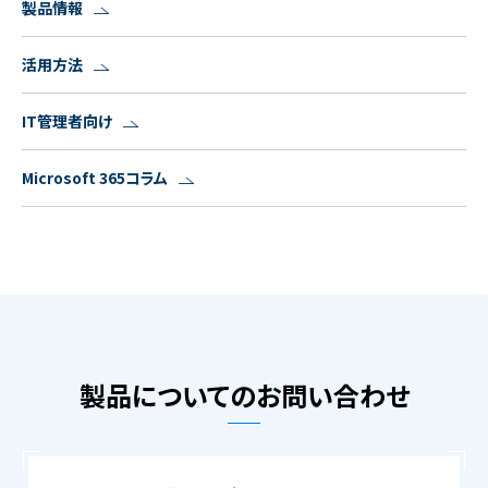
製品情報
活用方法
IT管理者向け
Microsoft 365コラム
製品についてのお問い合わせ