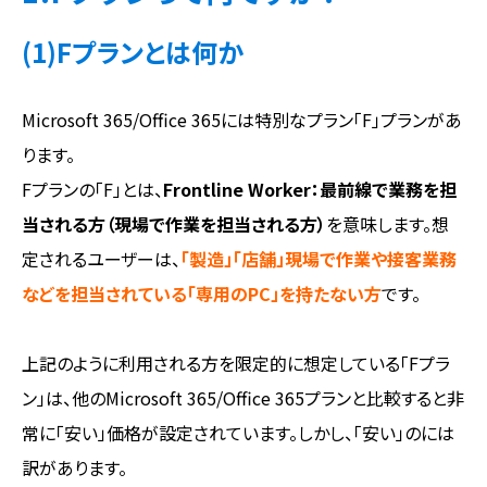
(1)Fプランとは何か
Microsoft 365/Office 365には特別なプラン「F」プランがあ
ります。
Fプランの「F」とは、
Frontline Worker：最前線で業務を担
当される方（現場で作業を担当される方）
を意味します。想
定されるユーザーは、
「製造」「店舗」現場で作業や接客業務
などを担当されている「専用のPC」を持たない方
です。
上記のように利用される方を限定的に想定している「Fプラ
ン」は、他のMicrosoft 365/Office 365プランと比較すると非
常に「安い」価格が設定されています。しかし、「安い」のには
訳があります。