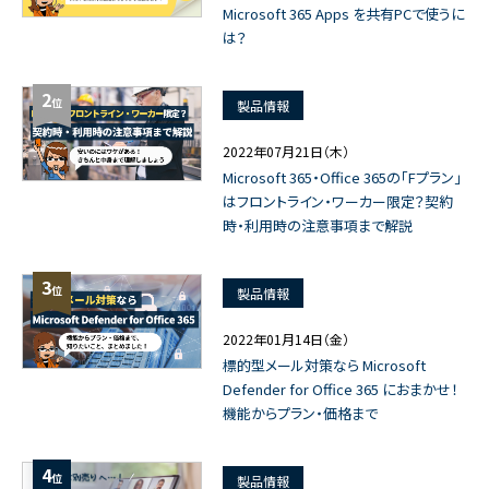
Microsoft 365 Apps を共有PCで使うに
は？
2
位
製品情報
2022年07月21日（木）
Microsoft 365・Office 365の「Fプラン」
はフロントライン・ワーカー限定？契約
時・利用時の注意事項まで解説
3
位
製品情報
2022年01月14日（金）
標的型メール対策なら Microsoft
Defender for Office 365 におまかせ！
機能からプラン・価格まで
4
位
製品情報