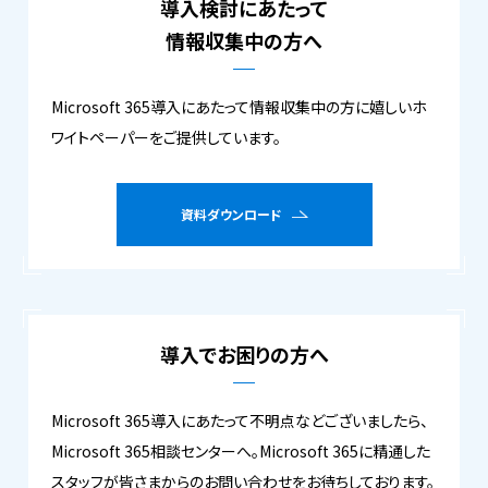
導入検討にあたって
情報収集中の方へ
Microsoft 365導入にあたって情報収集中の方に嬉しいホ
ワイトペーパーをご提供しています。
資料ダウンロード
導入でお困りの方へ
Microsoft 365導入にあたって不明点などございましたら、
Microsoft 365相談センターへ。Microsoft 365に精通した
スタッフが皆さまからのお問い合わせをお待ちしております。