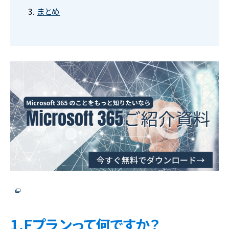
まとめ
1.Fプランって何ですか？