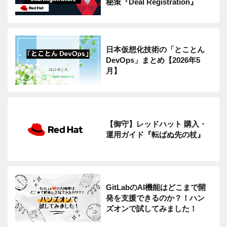
秘策『Deal Registration』
日本仮想化技術の「とことん
DevOps」まとめ【2026年5
月】
【御守】レッドハット 購入・
運用ガイド『転ばぬ先の杖』
GitLabのAI機能はどこまで開
発を支援できるのか？！ハン
ズオンで試してみました！