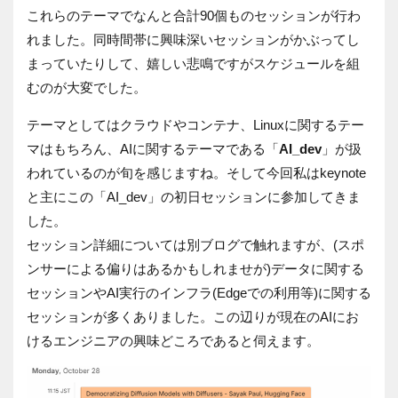
これらのテーマでなんと合計
90
個ものセッションが行わ
れました。同時間帯に興味深いセッションがかぶってし
まっていたりして、嬉しい悲鳴ですがスケジュールを組
むのが大変でした。
テーマとしてはクラウドやコンテナ、
Linux
に関するテー
マはもちろん、
AI
に関するテーマである「
AI_dev
」が扱
われているのが旬を感じますね。そして今回私は
keynote
と主にこの「
AI_dev
」の初日セッションに参加してきま
した。
セッション詳細については別ブログで触れますが、
(
スポ
ンサーによる偏りはあるかもしれませが
)
データに関する
セッションや
AI
実行のインフラ
(Edge
での利用等
)
に関する
セッションが多くありました。この辺りが現在の
AI
にお
けるエンジニアの興味どころであると伺えます。