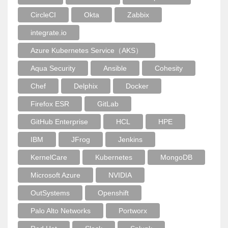
CircleCI
Okta
Zabbix
integrate.io
Azure Kubernetes Service（AKS）
Aqua Security
Ansible
Cohesity
Chef
Delphix
Docker
Firefox ESR
GitLab
GitHub Enterprise
HCL
HPE
IBM
JFrog
Jenkins
KernelCare
Kubernetes
MongoDB
Microsoft Azure
NVIDIA
OutSystems
Openshift
Palo Alto Networks
Portworx