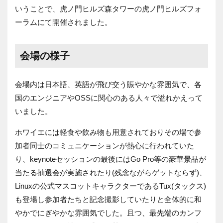
いうことで、虎ノ門ヒルズ森タワーの虎ノ門ヒルズフォ
ーラムにて開催されました。
会場の様子
会場内は日本語、英語が飛び交う賑やかな雰囲気で、各
国のエンジニアや
OSS
に関心のある人々で溢れかえって
いました。
ホワイエには軽食や飲み物も用意されておりその場で参
加者同士のコミュニケーションが熱心に行われていた
り、
keynote
セッションの最後には
Go Pro
等の豪華景品が
当たる抽選会が実施されたり
(
残念ながらゲットならず
)
、
Linux
の公式マスコットキャラクターである
Tux(
タックス
)
も登場し参加者たちと記念撮影していたりと全体的に和
やかでにぎやかな雰囲気でした。且つ、最先端のカンフ