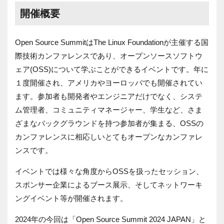
開催概要
Open Source Summit
は
The Linux Foundation
が主催する国
際技術カンファレンスであり、オープンソースソフトウ
ェア
(OSS)
について学ぶことができるイベントです。年に
１度開催され、アメリカやヨーロッパでも開催されてい
ます。参加者も開発者やエンジニアだけでなく、システ
ム管理者、コミュニティマネージャー、学生など、さま
ざまなバックグラウンドを持つ参加者が集まる、
OSS
の
カンファレンスに相応しいとてもオープンなカンファレ
ンスです。
イベントでは様々な角度から
OSS
を扱ったセッション、
スポンサー企業によるブース展示、そしてネットワーキ
ングイベント等が開催されます。
2024
年の今回は「
Open Source Summit 2024 JAPAN
」と