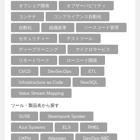
オフショア開発
オブザーバビリティ
コンテナ
コンプライアンス自動化
自動化
組織改革
ソースコード管理
セキュリティー
テストツール
ディープラーニング
マイクロサービス
リモートワーク
ローコード開発
CI/CD
DevSecOps
ETL
Infrastructure as Code
NewSQL
Value Stream Mapping
ツール・製品名から探す
SUSE
Steampunk Spotter
Azul Systems
ELS
RHEL
UXPin
Atlassian
DevOps-ABC