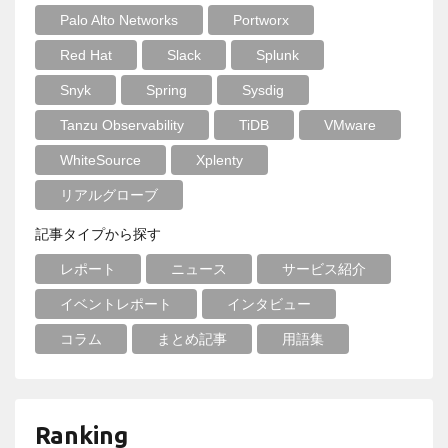
Palo Alto Networks
Portworx
Red Hat
Slack
Splunk
Snyk
Spring
Sysdig
Tanzu Observability
TiDB
VMware
WhiteSource
Xplenty
リアルグローブ
記事タイプから探す
レポート
ニュース
サービス紹介
イベントレポート
インタビュー
コラム
まとめ記事
用語集
Ranking