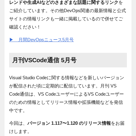
レンドや生成AIなどのさまざまな話題に関するリンク
を
ご紹介しています。その他
DevOps関連の
最新情報と公式
サイトの情報リンクも一緒に掲載しているので併せてご
確認ください！
▶ 月間DevOpsニュース5月号
月刊VSCode通信 5月号
Visual Studio Codeに関する情報などを新しいバージョン
が配信された頃に定期的に配信しています。月刊
VS
Code
通信は、
VS Code
ユーザーによる
VS Code
ユーザー
のための情報としてリリース情報や拡張機能などを発信
中です。
今回は、
バージョン
1.117〜1.120
のリリース情報
をお届
けします。