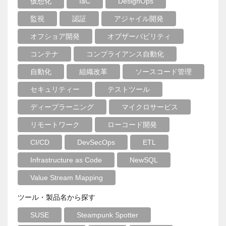
仮想化
IaC
DesignOps
監視
認証
アジャイル開発
オフショア開発
オブザーバビリティ
コンテナ
コンプライアンス自動化
自動化
組織改革
ソースコード管理
セキュリティー
テストツール
ディープラーニング
マイクロサービス
リモートワーク
ローコード開発
CI/CD
DevSecOps
ETL
Infrastructure as Code
NewSQL
Value Stream Mapping
ツール・製品名から探す
SUSE
Steampunk Spotter