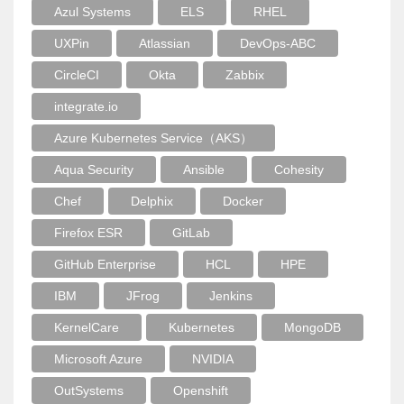
Azul Systems
ELS
RHEL
UXPin
Atlassian
DevOps-ABC
CircleCI
Okta
Zabbix
integrate.io
Azure Kubernetes Service（AKS）
Aqua Security
Ansible
Cohesity
Chef
Delphix
Docker
Firefox ESR
GitLab
GitHub Enterprise
HCL
HPE
IBM
JFrog
Jenkins
KernelCare
Kubernetes
MongoDB
Microsoft Azure
NVIDIA
OutSystems
Openshift