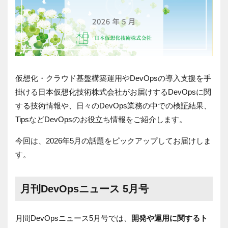
仮想化・クラウド基盤構築運用や
DevOps
の導入支援を手
掛ける日本仮想化技術株式会社がお届けするDevOpsに関
する技術情報や、日々の
DevOps
業務の中での検証結果、
Tips
など
DevOps
のお役立ち情報をご紹介します。
今回は、
2026年5
月の話題をピックアップしてお届けしま
す。
月刊DevOpsニュース 5月号
月間
DevOps
ニュース5月号では、
開発や運用に関するト