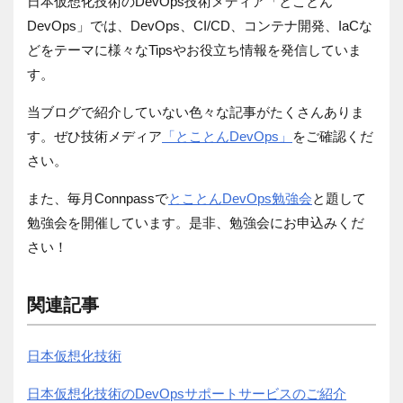
日本仮想化技術の
DevOps
技術メディア「とことん
DevOps
」では、
DevOps
、
CI/CD
、コンテナ開発、
IaC
な
どをテーマに様々な
Tips
やお役立ち情報を発信していま
す。
当ブログで紹介していない
色々な
記事がたくさんありま
す。ぜひ技術メディア
「とことんDevOps」
をご確認くだ
さい。
また、毎月Connpassで
とことんDevOps勉強会
と題して
勉強会を開催しています。
是非、勉強会にお申込みくだ
さい！
関連記事
日本仮想化技術
日本仮想化技術のDevOpsサポートサービスのご紹介