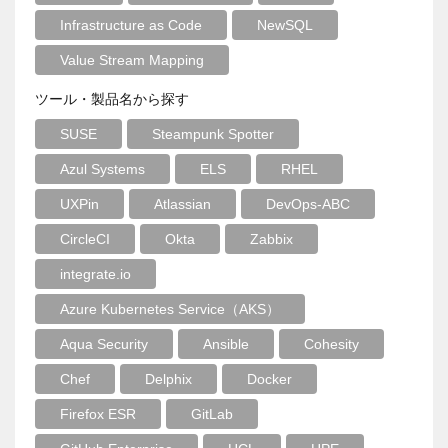
Infrastructure as Code
NewSQL
Value Stream Mapping
ツール・製品名から探す
SUSE
Steampunk Spotter
Azul Systems
ELS
RHEL
UXPin
Atlassian
DevOps-ABC
CircleCI
Okta
Zabbix
integrate.io
Azure Kubernetes Service（AKS）
Aqua Security
Ansible
Cohesity
Chef
Delphix
Docker
Firefox ESR
GitLab