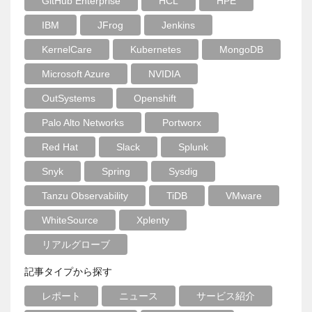
GitHub Enterprise
HCL
HPE
IBM
JFrog
Jenkins
KernelCare
Kubernetes
MongoDB
Microsoft Azure
NVIDIA
OutSystems
Openshift
Palo Alto Networks
Portworx
Red Hat
Slack
Splunk
Snyk
Spring
Sysdig
Tanzu Observability
TiDB
VMware
WhiteSource
Xplenty
リアルグローブ
記事タイプから探す
レポート
ニュース
サービス紹介