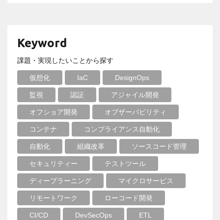
Keyword
課題・実現したいことから探す
仮想化
IaC
DesignOps
監視
認証
アジャイル開発
オフショア開発
オブザーバビリティ
コンテナ
コンプライアンス自動化
自動化
組織改革
ソースコード管理
セキュリティー
テストツール
ディープラーニング
マイクロサービス
リモートワーク
ローコード開発
CI/CD
DevSecOps
ETL