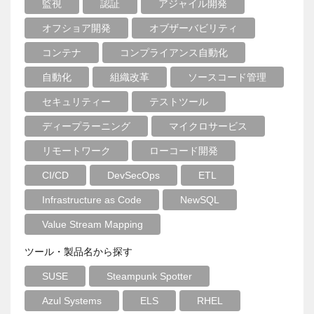
監視
認証
アジャイル開発
オフショア開発
オブザーバビリティ
コンテナ
コンプライアンス自動化
自動化
組織改革
ソースコード管理
セキュリティー
テストツール
ディープラーニング
マイクロサービス
リモートワーク
ローコード開発
CI/CD
DevSecOps
ETL
Infrastructure as Code
NewSQL
Value Stream Mapping
ツール・製品名から探す
SUSE
Steampunk Spotter
Azul Systems
ELS
RHEL