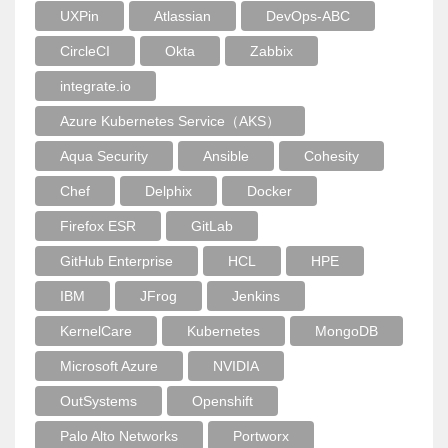
UXPin
Atlassian
DevOps-ABC
CircleCI
Okta
Zabbix
integrate.io
Azure Kubernetes Service（AKS）
Aqua Security
Ansible
Cohesity
Chef
Delphix
Docker
Firefox ESR
GitLab
GitHub Enterprise
HCL
HPE
IBM
JFrog
Jenkins
KernelCare
Kubernetes
MongoDB
Microsoft Azure
NVIDIA
OutSystems
Openshift
Palo Alto Networks
Portworx