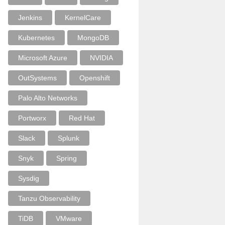
Jenkins
KernelCare
Kubernetes
MongoDB
Microsoft Azure
NVIDIA
OutSystems
Openshift
Palo Alto Networks
Portworx
Red Hat
Slack
Splunk
Snyk
Spring
Sysdig
Tanzu Observability
TiDB
VMware