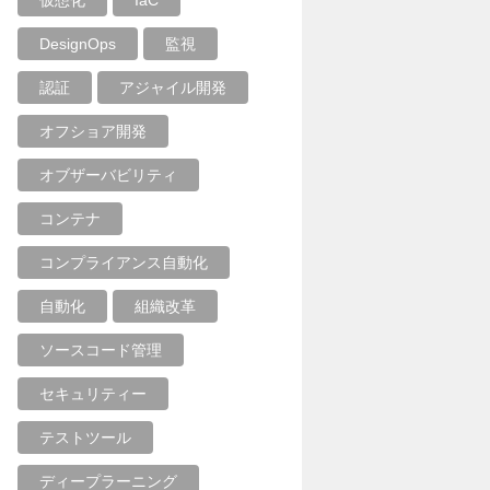
仮想化
IaC
DesignOps
監視
認証
アジャイル開発
オフショア開発
オブザーバビリティ
コンテナ
コンプライアンス自動化
自動化
組織改革
ソースコード管理
セキュリティー
テストツール
ディープラーニング