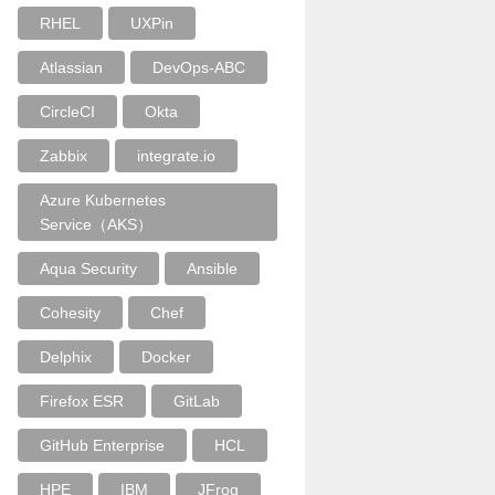
RHEL
UXPin
Atlassian
DevOps-ABC
CircleCI
Okta
Zabbix
integrate.io
Azure Kubernetes
Service（AKS）
Aqua Security
Ansible
Cohesity
Chef
Delphix
Docker
Firefox ESR
GitLab
GitHub Enterprise
HCL
HPE
IBM
JFrog