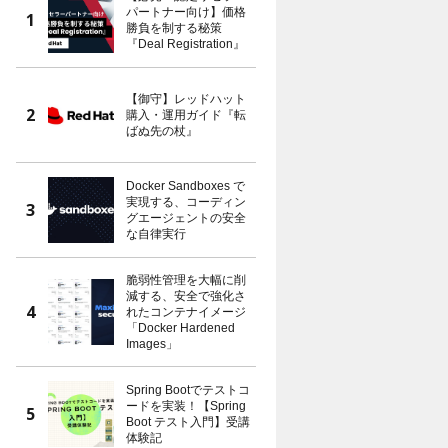
パートナー向け】価格
勝負を制する秘策
『Deal Registration』
【御守】レッドハット
購入・運用ガイド『転
ばぬ先の杖』
Docker Sandboxes で
実現する、コーディン
グエージェントの安全
な自律実行
脆弱性管理を大幅に削
減する、安全で強化さ
れたコンテナイメージ
「Docker Hardened
Images」
Spring Bootでテストコ
ードを実装！【Spring
Boot テスト入門】受講
体験記