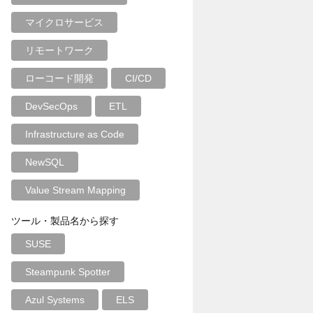
マイクロサービス
リモートワーク
ローコード開発
CI/CD
DevSecOps
ETL
Infrastructure as Code
NewSQL
Value Stream Mapping
ツール・製品名から探す
SUSE
Steampunk Spotter
Azul Systems
ELS