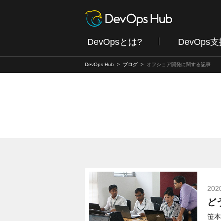
DevOpsとは?
DevOps
DevOps Hub
ブログ
オフショア開発に関する記事
202
ど
笹本