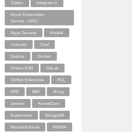
Zabbix
integrate.io
Azure Kubernetes
Service（AKS）
Aqua Security
Ansible
Cohesity
Chef
Delphix
Docker
Firefox ESR
GitLab
GitHub Enterprise
HCL
HPE
IBM
JFrog
Jenkins
KernelCare
Kubernetes
MongoDB
Microsoft Azure
NVIDIA