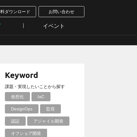
資料ダウンロード
お問い合わせ
グ
イベント
Keyword
課題・実現したいことから探す
仮想化
IaC
DesignOps
監視
認証
アジャイル開発
オフショア開発