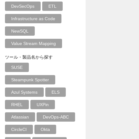
DevSecOps
ETL
Infrastructure as Code
NewSQL
Value Stream Mapping
ツール・製品名から探す
SUSE
Steampunk Spotter
Azul Systems
ELS
RHEL
UXPin
Atlassian
DevOps-ABC
CircleCI
Okta