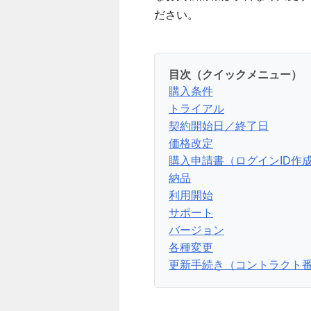
ださい。
目次（クイックメニュー）
購入条件
トライアル
契約開始日／終了日
価格改定
購入申請書（ログインID作
納品
利用開始
サポート
バージョン
各種変更
更新手続き（コントラクト