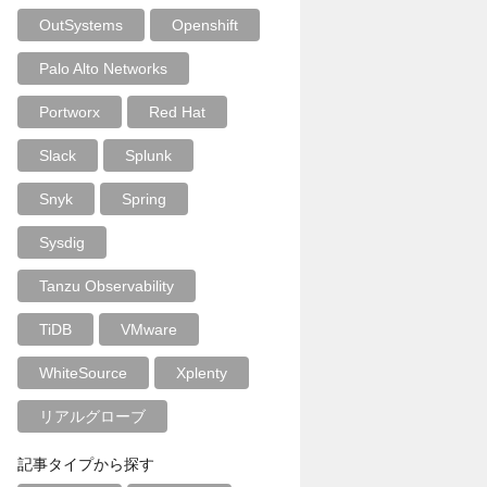
OutSystems
Openshift
Palo Alto Networks
Portworx
Red Hat
Slack
Splunk
Snyk
Spring
Sysdig
Tanzu Observability
TiDB
VMware
WhiteSource
Xplenty
リアルグローブ
記事タイプから探す