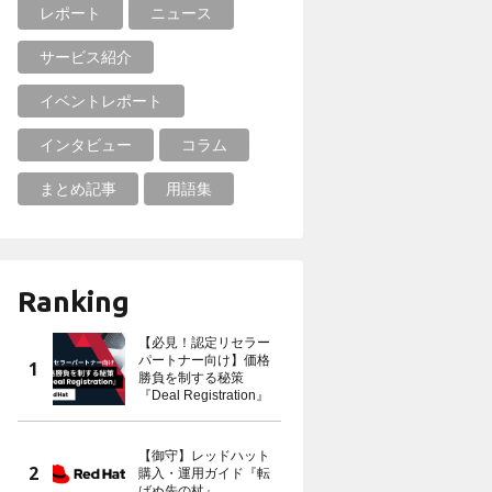
レポート
ニュース
サービス紹介
イベントレポート
インタビュー
コラム
まとめ記事
用語集
Ranking
【必見！認定リセラー
パートナー向け】価格
勝負を制する秘策
『Deal Registration』
【御守】レッドハット
購入・運用ガイド『転
ばぬ先の杖』