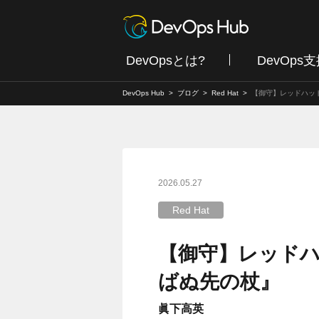
DevOpsとは?
DevOps
DevOps Hub
ブログ
Red Hat
【御守】レッドハッ
2026.05.27
Red Hat
【御守】レッドハ
ばぬ先の杖』
眞下高英