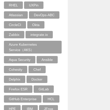
RHEL
UXPin
Atlassian
DevOps-ABC
CircleCI
Okta
Zabbix
integrate.io
Azure Kubernetes
Service（AKS）
Aqua Security
Ansible
Cohesity
Chef
Delphix
Docker
Firefox ESR
GitLab
GitHub Enterprise
HCL
HPE
IBM
JFrog