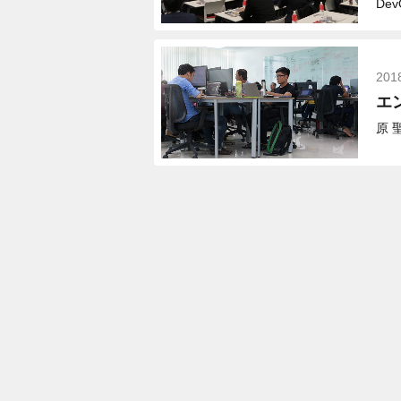
De
201
エ
原 