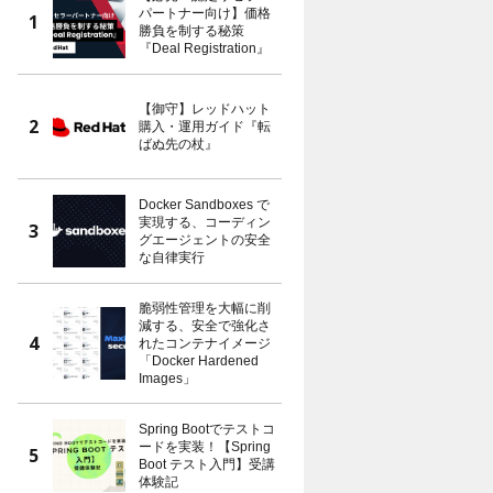
パートナー向け】価格
勝負を制する秘策
『Deal Registration』
【御守】レッドハット
購入・運用ガイド『転
ばぬ先の杖』
Docker Sandboxes で
実現する、コーディン
グエージェントの安全
な自律実行
脆弱性管理を大幅に削
減する、安全で強化さ
れたコンテナイメージ
「Docker Hardened
Images」
Spring Bootでテストコ
ードを実装！【Spring
Boot テスト入門】受講
体験記