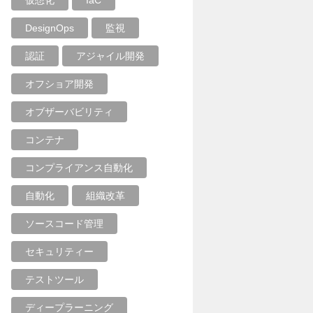
仮想化
IaC
DesignOps
監視
認証
アジャイル開発
オフショア開発
オブザーバビリティ
コンテナ
コンプライアンス自動化
自動化
組織改革
ソースコード管理
セキュリティー
テストツール
ディープラーニング