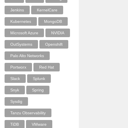
Jenkins
KernelCare
Kubernetes
MongoDB
Microsoft Azure
NVIDIA
OutSystems
Openshift
Palo Alto Networks
Portworx
Red Hat
Slack
Splunk
Snyk
Spring
Sysdig
Tanzu Observability
TiDB
VMware