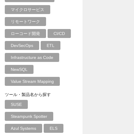
マイクロサービス
リモートワーク
ローコード開発
CI/CD
DevSecOps
ETL
Infrastructure as Code
NewSQL
Value Stream Mapping
ツール・製品名から探す
SUSE
Steampunk Spotter
Azul Systems
ELS