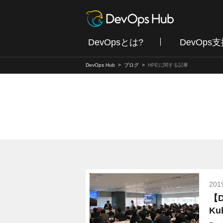
DevOpsとは?
DevOps
DevOps Hub
ブログ
HPEに関する記事
201
【
K