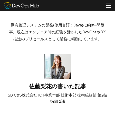
DevOps Hub
ブログ
佐藤梨花の書いた記事
M
勤怠管理システムの開発(使用言語：Java)に約8年間従
事。
現在はエンジニア時の経験を活かしたDevOpsやDX
推進のプリセールスとして業務に精励しています。
佐藤梨花の書いた記事
SB C&S株式会社 ICT事業本部 技術本部 技術統括部 第2技
術部 2課