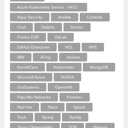
Azure Kubernetes Service（AKS）
Aqua Security
Ansible
Cohesity
Chef
Delphix
Docker
Firefox ESR
GitLab
GitHub Enterprise
HCL
HPE
IBM
JFrog
Jenkins
KernelCare
Kubernetes
MongoDB
Microsoft Azure
NVIDIA
OutSystems
Openshift
Palo Alto Networks
Portworx
Red Hat
Slack
Splunk
Snyk
Spring
Sysdig
Tanzu Observability
TiDB
VMware