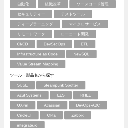
自動化
組織改革
ソースコード管理
セキュリティー
テストツール
ディープラーニング
マイクロサービス
リモートワーク
ローコード開発
CI/CD
DevSecOps
ETL
Infrastructure as Code
NewSQL
Value Stream Mapping
ツール・製品名から探す
SUSE
Steampunk Spotter
Azul Systems
ELS
RHEL
UXPin
Atlassian
DevOps-ABC
CircleCI
Okta
Zabbix
integrate.io