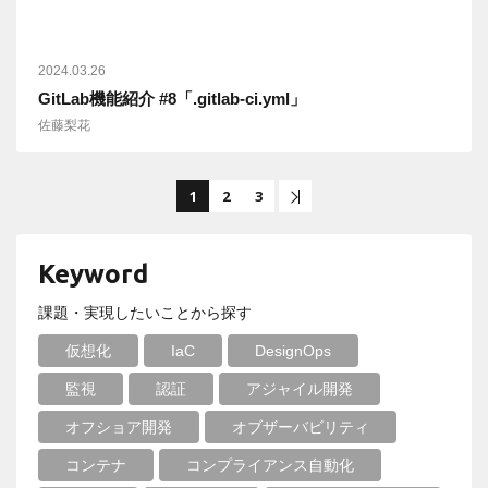
2024.03.26
GitLab機能紹介 #8「.gitlab-ci.yml」
佐藤梨花
1
2
3
後尾へ
Keyword
課題・実現したいことから探す
仮想化
IaC
DesignOps
監視
認証
アジャイル開発
オフショア開発
オブザーバビリティ
コンテナ
コンプライアンス自動化