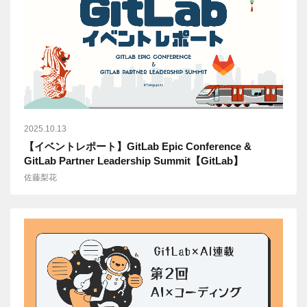
2025.10.13
【イベントレポート】GitLab Epic Conference &
GitLab Partner Leadership Summit【GitLab】
佐藤梨花