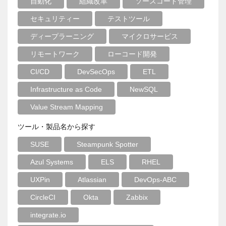
自動化
組織改革
ソースコード管理
セキュリティー
テストツール
ディープラーニング
マイクロサービス
リモートワーク
ローコード開発
CI/CD
DevSecOps
ETL
Infrastructure as Code
NewSQL
Value Stream Mapping
ツール・製品名から探す
SUSE
Steampunk Spotter
Azul Systems
ELS
RHEL
UXPin
Atlassian
DevOps-ABC
CircleCI
Okta
Zabbix
integrate.io