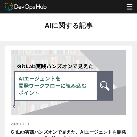
DevOps Hub
ブログ
AIに関する記事
M
AIに関する記事
2026.07.31
GitLab実践ハンズオンで見えた、AIエージェントを開発