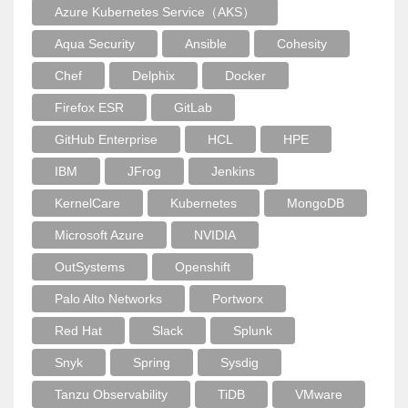
Azure Kubernetes Service（AKS）
Aqua Security
Ansible
Cohesity
Chef
Delphix
Docker
Firefox ESR
GitLab
GitHub Enterprise
HCL
HPE
IBM
JFrog
Jenkins
KernelCare
Kubernetes
MongoDB
Microsoft Azure
NVIDIA
OutSystems
Openshift
Palo Alto Networks
Portworx
Red Hat
Slack
Splunk
Snyk
Spring
Sysdig
Tanzu Observability
TiDB
VMware