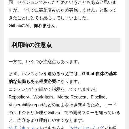
同一セッションであったためということもあると思いま
すが、「すでに実施済みのため実施しません」と返って
きたことにとても感心してしまいました。
GitLabのAI、
侮れません
。
利用時の注意点
一方で、いくつか注意点もあります。
まず、ハンズオンを進めるうえでは、
GitLab自体の基本
的な知識もある程度必要
になります。
コンテンツ内で細かく指示をしてくれますが、
Repository、Work Item、Merge Request、Pipeline、
Vulnerability reportなどの画面を行き来するため、コード
のリポジトリ管理やGitLab上での開発フローを知っている
と、内容をより理解しやすくなります。
公式ドキュメント
はもちろん、
本サイトのブログ
でも紹