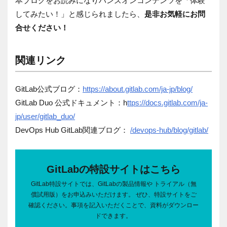
本ブログをお読みになりハンズオンコンテンツを「体験
してみたい！」と感じられましたら、
是非お気軽にお問
合せください！
関連リンク
GitLab公式ブログ：
https://about.gitlab.com/ja-jp/blog/
GitLab Duo 公式ドキュメント：h
ttps://docs.gitlab.com/ja-
jp/user/gitlab_duo/
DevOps Hub GitLab関連ブログ：
/devops-hub/blog/gitlab/
GitLabの特設サイトはこちら
GitLab特設サイトでは、GitLabの製品情報や トライアル（無
償試用版）をお申込みいただけます。 ぜひ、特設サイトをご
確認ください。事項を記入いただくことで、資料がダウンロー
ドできます。