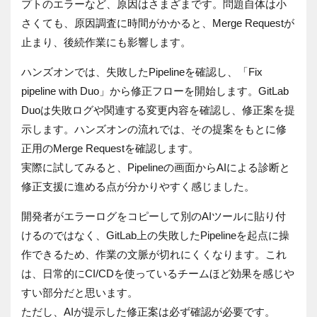
プトのエラーなど、原因はさまざまです。問題自体は小
さくても、原因調査に時間がかかると、Merge Requestが
止まり、後続作業にも影響します。
ハンズオンでは、失敗したPipelineを確認し、「Fix
pipeline with Duo」から修正フローを開始します。GitLab
Duoは失敗ログや関連する変更内容を確認し、修正案を提
示します。ハンズオンの流れでは、その提案をもとに修
正用のMerge Requestを確認します。
実際に試してみると、Pipelineの画面からAIによる診断と
修正支援に進める点が分かりやすく感じました。
開発者がエラーログをコピーして別のAIツールに貼り付
けるのではなく、GitLab上の失敗したPipelineを起点に操
作できるため、作業の文脈が切れにくくなります。これ
は、日常的にCI/CDを使っているチームほど効果を感じや
すい部分だと思います。
ただし、AIが提示した修正案は必ず確認が必要です。