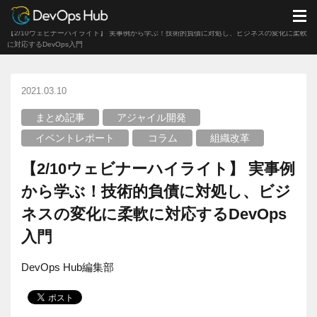
DevOps Hub
ブログ
イベントレポート
M
【2/10ウェビナーハイライト】 実事例から学ぶ！技術的負債に対処し、ビジネスの変化に柔軟
に対応するDevOps入門
2021.03.10
まとめ記事
アジャイル開発
イベントレポート
コラム
組織改革
【2/10ウェビナーハイライト】 実事例
から学ぶ！技術的負債に対処し、ビジ
ネスの変化に柔軟に対応するDevOps
入門
DevOps Hub編集部