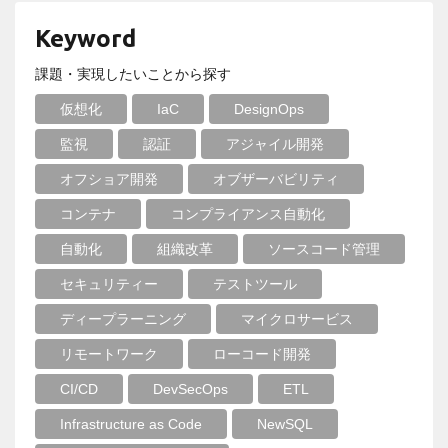
Keyword
課題・実現したいことから探す
仮想化
IaC
DesignOps
監視
認証
アジャイル開発
オフショア開発
オブザーバビリティ
コンテナ
コンプライアンス自動化
自動化
組織改革
ソースコード管理
セキュリティー
テストツール
ディープラーニング
マイクロサービス
リモートワーク
ローコード開発
CI/CD
DevSecOps
ETL
Infrastructure as Code
NewSQL