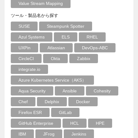
Value Stream Mapping
ツール・製品名から探す
SUSE
Steampunk Spotter
Azul Systems
ELS
RHEL
UXPin
Atlassian
DevOps-ABC
CircleCI
Okta
Zabbix
integrate.io
Azure Kubernetes Service（AKS）
Aqua Security
Ansible
Cohesity
Chef
Delphix
Docker
Firefox ESR
GitLab
GitHub Enterprise
HCL
HPE
IBM
JFrog
Jenkins