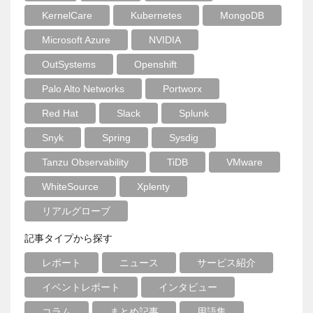
KernelCare
Kubernetes
MongoDB
Microsoft Azure
NVIDIA
OutSystems
Openshift
Palo Alto Networks
Portworx
Red Hat
Slack
Splunk
Snyk
Spring
Sysdig
Tanzu Observability
TiDB
VMware
WhiteSource
Xplenty
リアルグローブ
記事タイプから探す
レポート
ニュース
サービス紹介
イベントレポート
インタビュー
コラム
まとめ記事
用語集