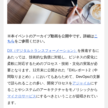
※本イベントのアーカイブ動画を公開中です。詳細は
こ
ちら
をご参照ください。
DX（デジタルトランスフォーメーション）
を推進するに
あたっては、技術的な負債に対処し、
ビジネスの変化に
柔軟に対応するためのプロセス・技術・
文化の実装が必
要となります。12月末に公開された『
DXレポート2（中
間取りまとめ）』においてもあらためて、
DevOpsの文脈
で語られることの多い、
開発プロセスを
アジャイル
にす
ることやシステムのアーキテクチャ
をモノリシックから
マイクロサービス
にするべきということが提唱
されてい
ます。