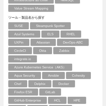
Infrastructure as Code
NewSQL
Value Stream Mapping
ツール・製品名から探す
SUSE
Steampunk Spotter
Azul Systems
ELS
RHEL
UXPin
Atlassian
DevOps-ABC
CircleCI
Okta
Zabbix
integrate.io
Azure Kubernetes Service（AKS）
Aqua Security
Ansible
Cohesity
Chef
Delphix
Docker
Firefox ESR
GitLab
GitHub Enterprise
HCL
HPE