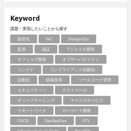
Keyword
課題・実現したいことから探す
仮想化
IaC
DesignOps
監視
認証
アジャイル開発
オフショア開発
オブザーバビリティ
コンテナ
コンプライアンス自動化
自動化
組織改革
ソースコード管理
セキュリティー
テストツール
ディープラーニング
マイクロサービス
リモートワーク
ローコード開発
CI/CD
DevSecOps
ETL