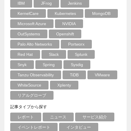
IBM
JFrog
Jenkins
KernelCare
Kubernetes
MongoDB
Microsoft Azure
NVIDIA
OutSystems
Openshift
Palo Alto Networks
Portworx
Red Hat
Slack
Splunk
Snyk
Spring
Sysdig
Tanzu Observability
TiDB
VMware
WhiteSource
Xplenty
リアルグローブ
記事タイプから探す
レポート
ニュース
サービス紹介
イベントレポート
インタビュー