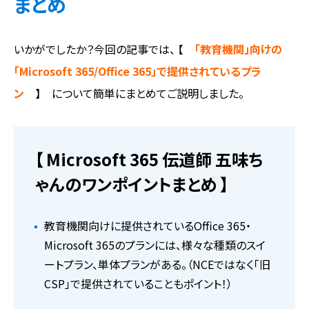
まとめ
いかがでしたか？今回の記事では、 【
「教育機関」向けの
「Microsoft 365/Office 365」で提供されているプラ
ン
】 について簡単にまとめてご説明しました。
【 Microsoft 365 伝道師 五味ち
ゃんのワンポイントまとめ 】
教育機関向けに提供されているOffice 365・
Microsoft 365のプランには、様々な種類のスイ
ートプラン、単体プランがある。（NCEではなく「旧
CSP」で提供されていることもポイント！）