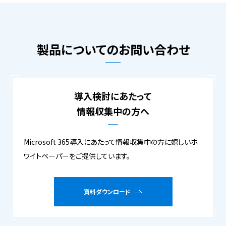
製品についてのお問い合わせ
導入検討にあたって
情報収集中の方へ
Microsoft 365導入にあたって情報収集中の方に嬉しいホ
ワイトペーパーをご提供しています。
資料ダウンロード