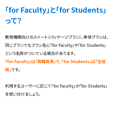
「for Faculty」と「for Students」
って？
教育機関向けのスイート（パッケージプラン）、単体プランは、
同じプランでもプラン名に「for Faculty」や「for Students」
という名称がついている場合があります。
「for Faculty」は「教職員用」で、「for Students」は「生徒
用」
です。
利用するユーザーに応じて「for Faculty」か「for Students」
を使い分けましょう。