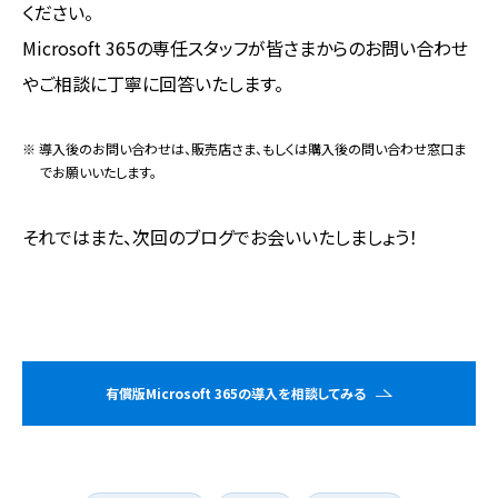
ください。
Microsoft 365の専任スタッフが皆さまからのお問い合わせ
やご相談に丁寧に回答いたします。
※ 導入後のお問い合わせは、販売店さま、もしくは購入後の問い合わせ窓口ま
でお願いいたします。
それではまた、次回のブログでお会いいたしましょう！
有償版Microsoft 365の導入を相談してみる