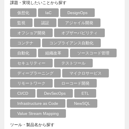
課題・実現したいことから探す
仮想化
IaC
DesignOps
監視
認証
アジャイル開発
オフショア開発
オブザーバビリティ
コンテナ
コンプライアンス自動化
自動化
組織改革
ソースコード管理
セキュリティー
テストツール
ディープラーニング
マイクロサービス
リモートワーク
ローコード開発
CI/CD
DevSecOps
ETL
Infrastructure as Code
NewSQL
Value Stream Mapping
ツール・製品名から探す