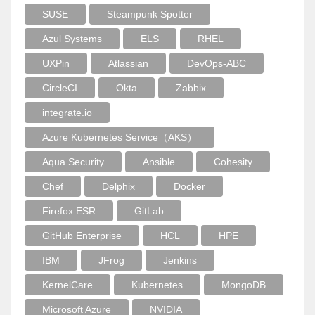
SUSE
Steampunk Spotter
Azul Systems
ELS
RHEL
UXPin
Atlassian
DevOps-ABC
CircleCI
Okta
Zabbix
integrate.io
Azure Kubernetes Service（AKS）
Aqua Security
Ansible
Cohesity
Chef
Delphix
Docker
Firefox ESR
GitLab
GitHub Enterprise
HCL
HPE
IBM
JFrog
Jenkins
KernelCare
Kubernetes
MongoDB
Microsoft Azure
NVIDIA