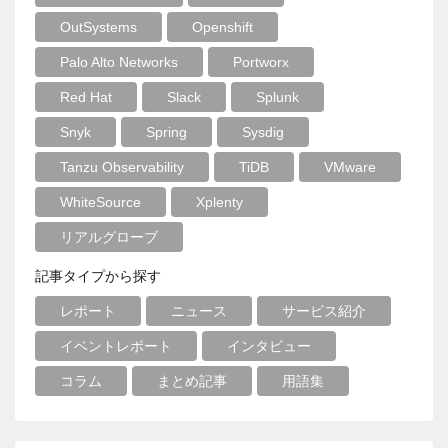
OutSystems
Openshift
Palo Alto Networks
Portworx
Red Hat
Slack
Splunk
Snyk
Spring
Sysdig
Tanzu Observability
TiDB
VMware
WhiteSource
Xplenty
リアルグローブ
記事タイプから探す
レポート
ニュース
サービス紹介
イベントレポート
インタビュー
コラム
まとめ記事
用語集