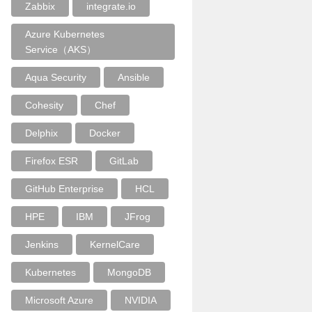
Zabbix
integrate.io
Azure Kubernetes
Service（AKS）
Aqua Security
Ansible
Cohesity
Chef
Delphix
Docker
Firefox ESR
GitLab
GitHub Enterprise
HCL
HPE
IBM
JFrog
Jenkins
KernelCare
Kubernetes
MongoDB
Microsoft Azure
NVIDIA