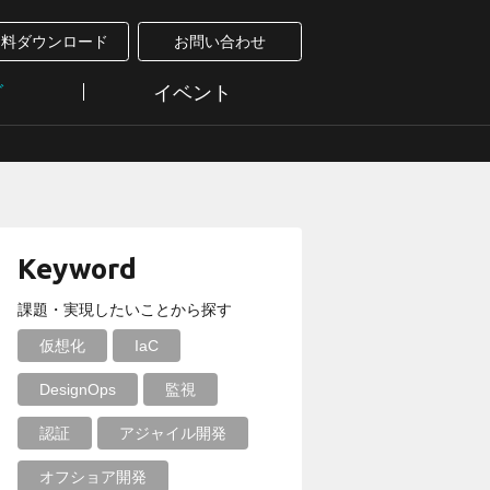
資料ダウンロード
お問い合わせ
グ
イベント
Keyword
課題・実現したいことから探す
仮想化
IaC
DesignOps
監視
認証
アジャイル開発
オフショア開発