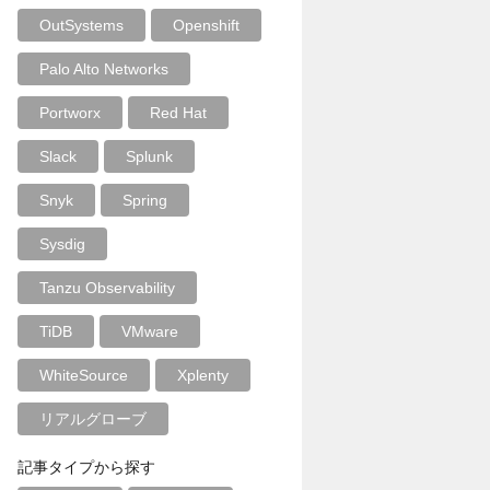
OutSystems
Openshift
Palo Alto Networks
Portworx
Red Hat
Slack
Splunk
Snyk
Spring
Sysdig
Tanzu Observability
TiDB
VMware
WhiteSource
Xplenty
リアルグローブ
記事タイプから探す