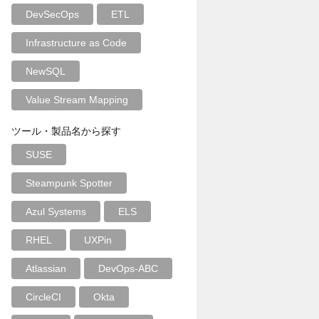
DevSecOps
ETL
Infrastructure as Code
NewSQL
Value Stream Mapping
ツール・製品名から探す
SUSE
Steampunk Spotter
Azul Systems
ELS
RHEL
UXPin
Atlassian
DevOps-ABC
CircleCI
Okta