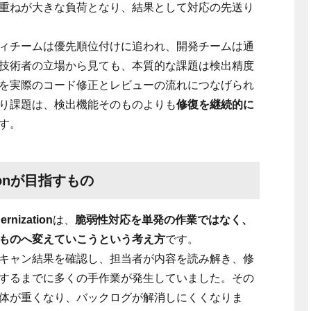
重ねが大きな負荷となり、結果として対応の先送り
ィチームは優先順位付けに追われ、開発チームは通
技術者の立場から見ても、本質的な課題は検出精度
を実際のコード修正とレビューの流れにつなげられ
り課題は、検出機能そのものよりも
修復を継続的に
す。
zationが目指すもの
ernization
は、
脆弱性対応を単発の作業ではなく、
ものへ変えていこうという考え方
です。
キャン結果を確認し、担当者が内容を読み解き、修
するまでに多くの手作業が発生していました。その
体が重くなり、バックログが解消しにくくなりま