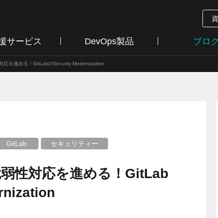
支援サービス
DevOps製品
ブロ
める！GitLabのSecurity Modernization
GitLab
セキュリティー
性対応を進める！GitLab
nization