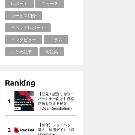
レポート
ニュース
サービス紹介
イベントレポート
インタビュー
コラム
まとめ記事
用語集
Ranking
【必見！認定リセラー
パートナー向け】価格
勝負を制する秘策
『Deal Registration』
【御守】レッドハット
購入・運用ガイド『転
ばぬ先の杖』