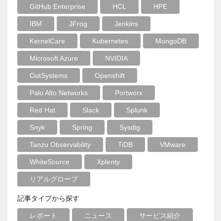
GitHub Enterprise
HCL
HPE
IBM
JFrog
Jenkins
KernelCare
Kubernetes
MongoDB
Microsoft Azure
NVIDIA
OutSystems
Openshift
Palo Alto Networks
Portworx
Red Hat
Slack
Splunk
Snyk
Spring
Sysdig
Tanzu Observability
TiDB
VMware
WhiteSource
Xplenty
リアルグローブ
記事タイプから探す
レポート
ニュース
サービス紹介