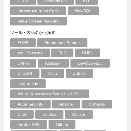
CI/CD
DevSecOps
ETL
Infrastructure as Code
NewSQL
Value Stream Mapping
ツール・製品名から探す
SUSE
Steampunk Spotter
Azul Systems
ELS
RHEL
UXPin
Atlassian
DevOps-ABC
CircleCI
Okta
Zabbix
integrate.io
Azure Kubernetes Service（AKS）
Aqua Security
Ansible
Cohesity
Chef
Delphix
Docker
Firefox ESR
GitLab