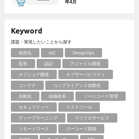
年4月
Keyword
課題・実現したいことから探す
仮想化
IaC
DesignOps
監視
認証
アジャイル開発
オフショア開発
オブザーバビリティ
コンテナ
コンプライアンス自動化
自動化
組織改革
ソースコード管理
セキュリティー
テストツール
ディープラーニング
マイクロサービス
リモートワーク
ローコード開発