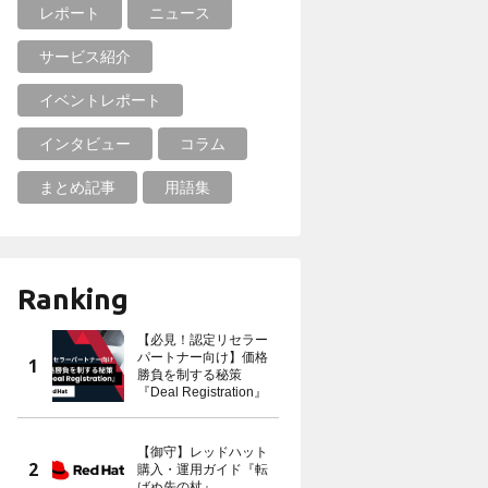
レポート
ニュース
サービス紹介
イベントレポート
インタビュー
コラム
まとめ記事
用語集
Ranking
【必見！認定リセラー
パートナー向け】価格
勝負を制する秘策
『Deal Registration』
【御守】レッドハット
購入・運用ガイド『転
ばぬ先の杖』