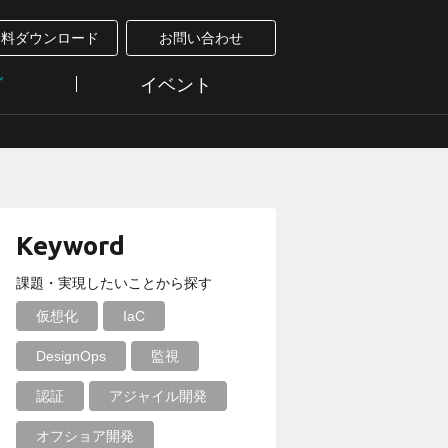
資料ダウンロード
お問い合わせ
グ
イベント
Keyword
課題・実現したいことから探す
仮想化
IaC
DesignOps
監視
認証
アジャイル開発
オフショア開発