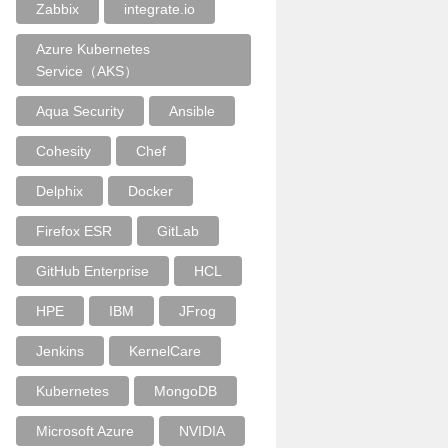
Zabbix
integrate.io
Azure Kubernetes
Service（AKS）
Aqua Security
Ansible
Cohesity
Chef
Delphix
Docker
Firefox ESR
GitLab
GitHub Enterprise
HCL
HPE
IBM
JFrog
Jenkins
KernelCare
Kubernetes
MongoDB
Microsoft Azure
NVIDIA