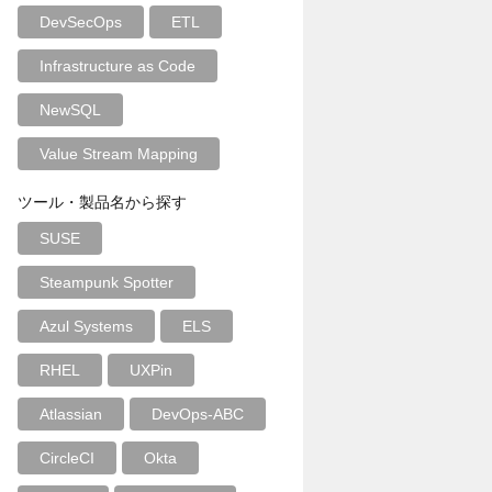
DevSecOps
ETL
Infrastructure as Code
NewSQL
Value Stream Mapping
ツール・製品名から探す
SUSE
Steampunk Spotter
Azul Systems
ELS
RHEL
UXPin
Atlassian
DevOps-ABC
CircleCI
Okta