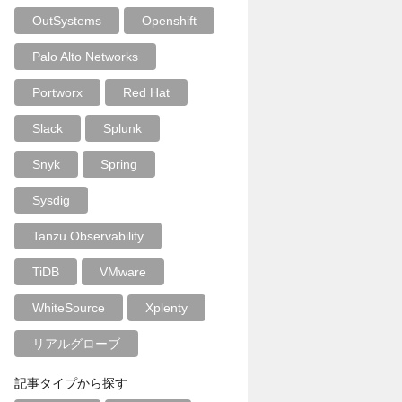
OutSystems
Openshift
Palo Alto Networks
Portworx
Red Hat
Slack
Splunk
Snyk
Spring
Sysdig
Tanzu Observability
TiDB
VMware
WhiteSource
Xplenty
リアルグローブ
記事タイプから探す