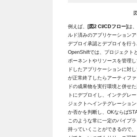
図
例えば、
[図2 CI/CDフロー]
は
ルド済みのアプリケーションア
デプロイ承認とデプロイを行う
OpenShiftでは、プロジ
ポーネントやリソースを管理し
ドしたアプリケーションに対し
が正常終了したらアーティファ
ドの成果物を実行環境と併せた
トにデプロイし、インテグレーシ
ジェクトへインテグレーション
か否かを判断し、OKならばST
このような常に一定のパイプラ
持っていくことができるので、