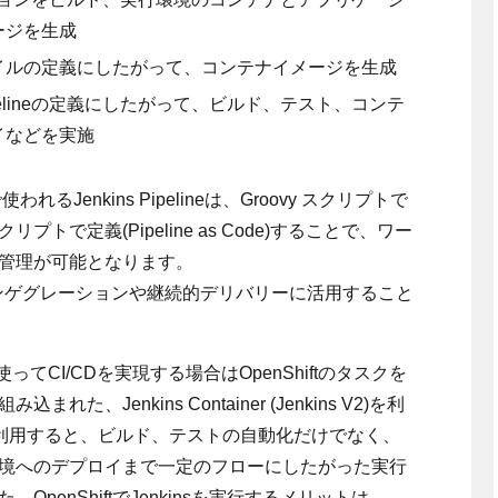
ージを生成
cker ファイルの定義にしたがって、コンテナイメージを生成
nkins Pipelineの定義にしたがって、ビルド、テスト、コンテ
イなどを実施
で使われるJenkins Pipelineは、Groovy スクリプトで
トで定義(Pipeline as Code)することで、ワー
管理が可能となります。
、継続的インゲグレーションや継続的デリバリーに活用すること
elineを使ってCI/CDを実現する場合はOpenShiftのタスクを
、Jenkins Container (Jenkins V2)を利
elineを利用すると、ビルド、テストの自動化だけでなく、
境へのデプロイまで一定のフローにしたがった実行
penShiftでJenkinsを実行するメリットは、