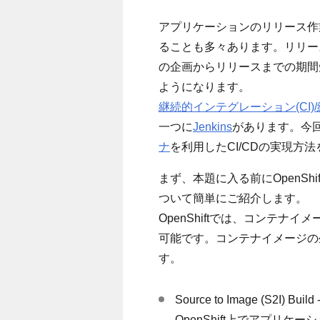
アプリケーションのリリース作
ることも多々あります。リリー
の企画からリリースまでの期間
ようになります。
継続的インテグレーション(CI)/
一つに
Jenkins
があります。今回は
ナ
を利用したCI/CDの実現方
まず、本題に入る前にOpenS
ついて簡単にご紹介します。
OpenShiftでは、コンテ
可能です。コンテナイメージの
す。
Source to Image (S2
OpenShift上でアプリ