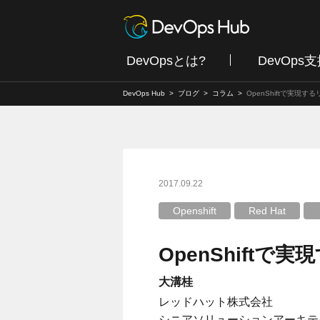
DevOpsとは?
DevOps
DevOps Hub
ブログ
コラム
OpenShiftで実現
2017.09.22
Openshift
Red Hat
OpenShift
大溝桂
レッドハット株式会社
シニアソリューションアーキテ