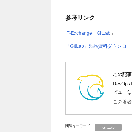
参考リンク
IT-Exchange「GitLab
」
「GitLab」製品資料ダウンロー
この記事の
DevOp
ビューな
この著者
関連キーワード：
GitLab