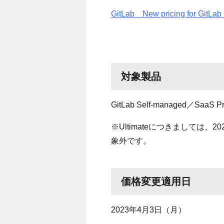
GitLab New pricing for GitLa
対象製品
GitLab Self-managed／
SaaS P
※
Ultimate
につきましては、
20
象外です。
価格変更適用日
2023年
4
月
3
日（月）