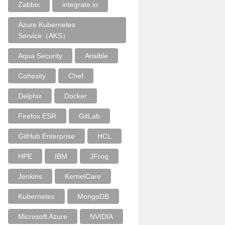
Zabbix
integrate.io
Azure Kubernetes
Service（AKS）
Aqua Security
Ansible
Cohesity
Chef
Delphix
Docker
Firefox ESR
GitLab
GitHub Enterprise
HCL
HPE
IBM
JFrog
Jenkins
KernelCare
Kubernetes
MongoDB
Microsoft Azure
NVIDIA