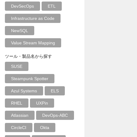
DevSecOps
ETL
Infrastructure as Code
NewSQL
Value Stream Mapping
ツール・製品名から探す
SUSE
Steampunk Spotter
Azul Systems
ELS
RHEL
UXPin
Atlassian
DevOps-ABC
CircleCI
Okta