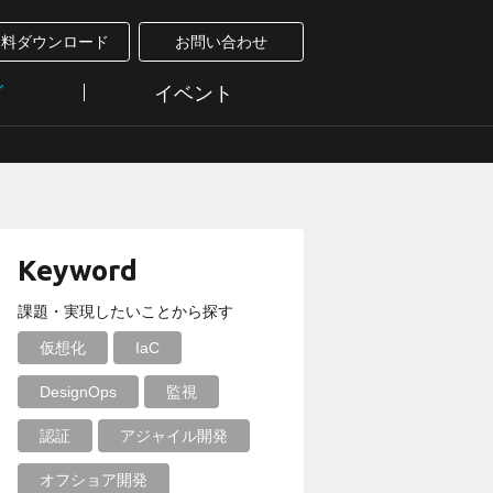
資料ダウンロード
お問い合わせ
グ
イベント
Keyword
課題・実現したいことから探す
仮想化
IaC
DesignOps
監視
認証
アジャイル開発
オフショア開発