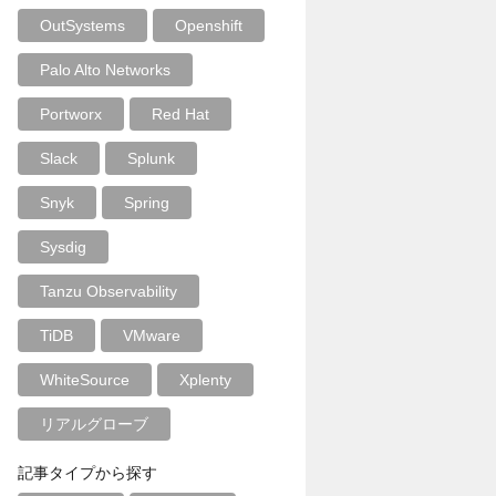
OutSystems
Openshift
Palo Alto Networks
Portworx
Red Hat
Slack
Splunk
Snyk
Spring
Sysdig
Tanzu Observability
TiDB
VMware
WhiteSource
Xplenty
リアルグローブ
記事タイプから探す