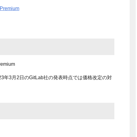
b Premium
remium
23
年
3
月
2
日の
GitLab
社の発表時点では価格改定の対