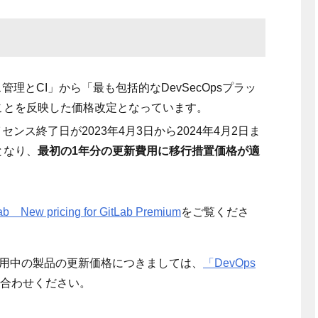
ース管理と
CI
」から「最も包括的な
DevSecOps
プラッ
ことを反映した価格改定となっています。
イセンス終了日が
2023
年
4
月
3
日から
2024
年
4
月
2
日ま
となり、
最初の
1
年分の更新費用に移行措置価格が適
ab New pricing for GitLab Premium
をご覧くださ
用中の製品の更新価格につきましては、
「DevOps
合わせください。