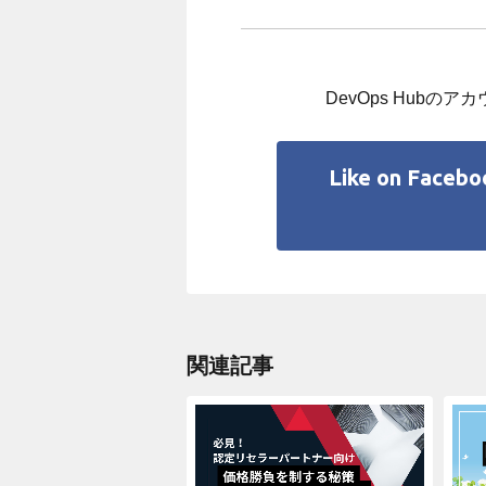
DevOps Hubの
Like on Facebo
関連記事