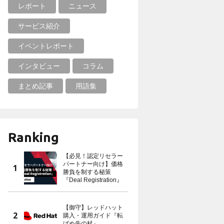
レポート
ニュース
サービス紹介
イベントレポート
インタビュー
コラム
まとめ記事
用語集
Ranking
【必見！認定リセラー
パートナー向け】価格
勝負を制する秘策
『Deal Registration』
【御守】レッドハット
購入・運用ガイド『転
ばぬ先の杖』