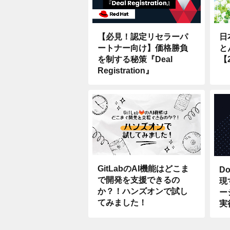
日
【必見！認定リセラーパ
と
ートナー向け】価格勝負
【
を制する秘策『Deal
Registration』
GitLabのAI機能はどこま
Do
で開発を支援できるの
現
か？！ハンズオンで試し
ー
てみました！
実