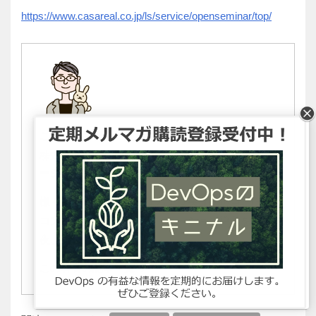
https://www.casareal.co.jp/ls/service/openseminar/top/
この記事の著者：越智理夫
株式会社カサレアル プロフェッショナルソリュ
ーション第1技術部ラーニングサービス技術課
様々な研修コースの開発および実施を担当。研修
コンテンツへのゲーミフィケーション導入を日
夜、探求している。
この著者の記事一覧