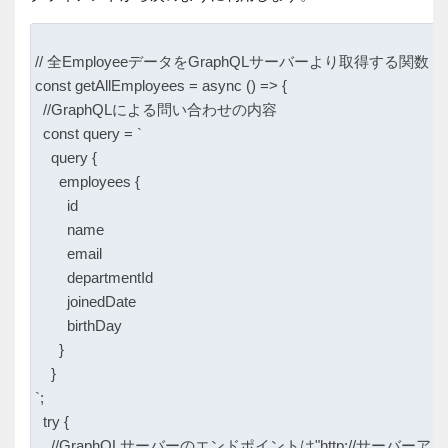
// 全EmployeeデータをGraphQLサーバーより取得する関数

const getAllEmployees = async () => {

  //GraphQLによる問い合わせの内容

  const query = `

    query {

      employees {

        id

        name

        email

        departmentId

        joinedDate

        birthDay

      }

    }

`;

  try {

    //GraphQLサーバーのエンドポイントは"http://サーバーアドレ