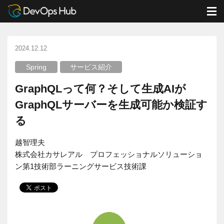
DevOps Hub
ブログ
Spring
M
GraphQLって何？そして生成AIがGraphQLサーバーを生成可能か検証する
2024.12.12
Spring
サービス紹介
GraphQLって何？そして生成AIが
GraphQLサーバーを生成可能か検証す
る
越智理夫
株式会社カサレアル プロフェッショナルソリューショ
ン第1技術部ラーニングサービス技術課