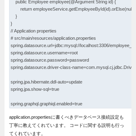
    public Employee employee(@Argument String id) {

        return employeeService.getEmployeeById(id).orElse(null);

    }

}

// Application properties

# src/main/resources/application.properties

spring.datasource.url=jdbc:mysql://localhost:3306/employee_db
spring.datasource.username=root

spring.datasource.password=password

spring.datasource.driver-class-name=com.mysql.cj.jdbc.Driver

spring.jpa.hibernate.ddl-auto=update

spring.jpa.show-sql=true

application.propertiesに書くべきデータベース接続設定も
丁寧に教えてくれています。 コードに関する説明も行っ
てくれています。