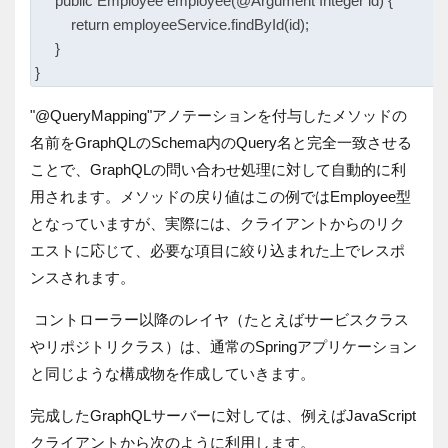
     public Employee employee(@Argument Integer id) {

         return employeeService.findById(id);

     }

"@QueryMapping"アノテーションを付与したメソッドの
名前をGraphQLのSchema内のQuery名と完全一致させる
ことで、GraphQLの問い合わせ処理に対して自動的に利
用されます。メソッドの戻り値はこの例ではEmployee型
となっていますが、実際には、クライアントからのリク
エストに応じて、必要な項目に絞り込まれた上でレスポ
ンスされます。
コントローラー以降のレイヤ（たとえばサービスクラス
やリポジトリクラス）は、通常のSpringアプリケーション
と同じような構成物を作成していきます。
完成したGraphQLサーバーに対しては、例えばJavaScript
クライアントから次のように利用します。