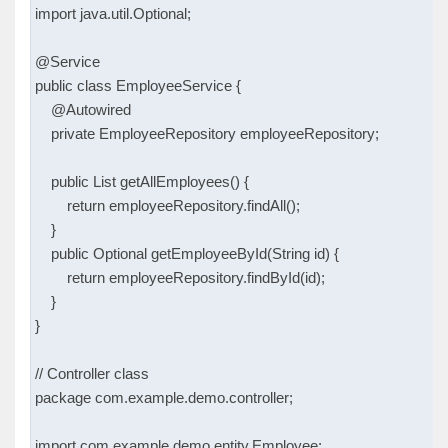
import java.util.Optional;

@Service

public class EmployeeService {

    @Autowired

    private EmployeeRepository employeeRepository;

    public List
 getAllEmployees() {

        return employeeRepository.findAll();

    }

    public Optional
 getEmployeeById(String id) {

        return employeeRepository.findById(id);

    }

}

// Controller class

package com.example.demo.controller;

import com.example.demo.entity.Employee;
