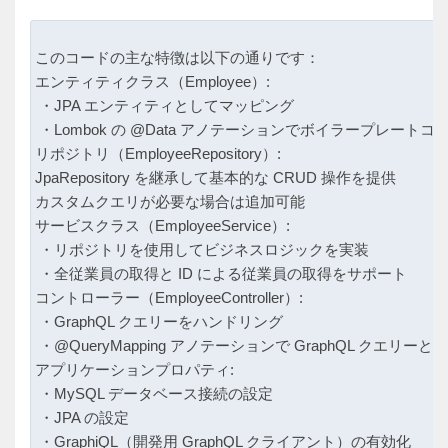
このコードの主な特徴は以下の通りです：

エンティティクラス（Employee）: 

 ・JPA エンティティとしてマッピング

 ・Lombok の @Data アノテーションでボイラープレートコ
リポジトリ（EmployeeRepository）: 

JpaRepository を継承して基本的な CRUD 操作を提供

カスタムクエリが必要な場合は追加可能

サービスクラス（EmployeeService）: 

 ・リポジトリを使用してビジネスロジックを実装

 ・全従業員の取得と ID による従業員の取得をサポート

コントローラー（EmployeeController）: 

 ・GraphQL クエリーをハンドリング

 ・@QueryMapping アノテーションで GraphQL クエリ
アプリケーションプロパティ: 

 ・MySQL データベース接続の設定

 ・JPA の設定
