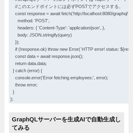
    //このエンドポイントには必ずPOSTでアクセスする。

    const response = await fetch('http://localhost:8080/graphql', {

      method: 'POST',

      headers: { 'Content-Type': 'application/json', },

      body: JSON.stringify(query)

    });

    if (!response.ok) throw new Error(`HTTP error! status: ${respo
    const data = await response.json();

    return data.data;

  } catch (error) {

    console.error('Error fetching employees:', error);

    throw error;

  }

GraphQLサーバーを生成AIで自動生成し
てみる