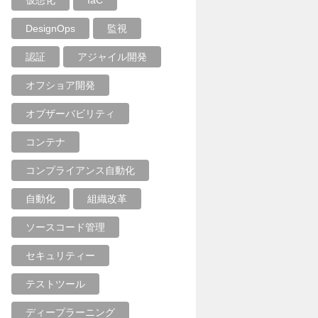
仮想化
IaC
DesignOps
監視
認証
アジャイル開発
オフショア開発
オブザーバビリティ
コンテナ
コンプライアンス自動化
自動化
組織改革
ソースコード管理
セキュリティー
テストツール
ディープラーニング