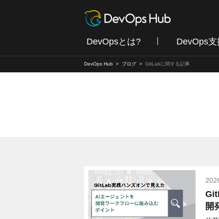
DevOpsとは?
DevOps
DevOps Hub
ブログ
GitLabに関する記事
202
G
開