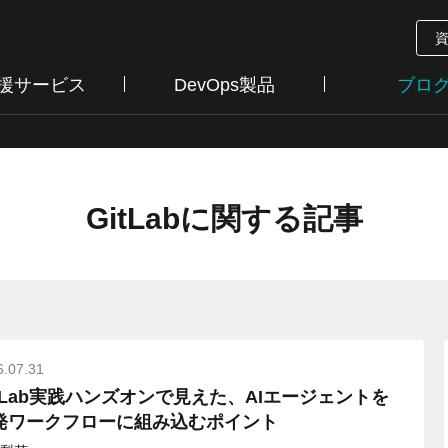
支援サービス
DevOps製品
ブロ
GitLabに関する記事
6.07.31
itLab実践ハンズオンで見えた、AIエージェントを
発ワークフローに組み込むポイント