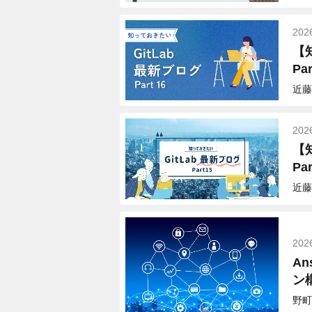
202
【
Par
近藤
202
【
Par
近藤
202
An
ン
野町