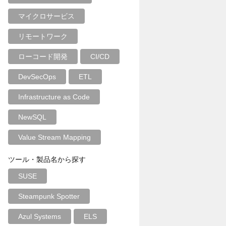
マイクロサービス
リモートワーク
ローコード開発
CI/CD
DevSecOps
ETL
Infrastructure as Code
NewSQL
Value Stream Mapping
ツール・製品名から探す
SUSE
Steampunk Spotter
Azul Systems
ELS