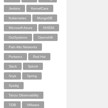
Jenkins
KernelCare
Kubernetes
MongoDB
Microsoft Azure
NVIDIA
OutSystems
Openshift
Palo Alto Networks
Portworx
Red Hat
Slack
Splunk
Snyk
Spring
Sysdig
Tanzu Observability
TiDB
VMware