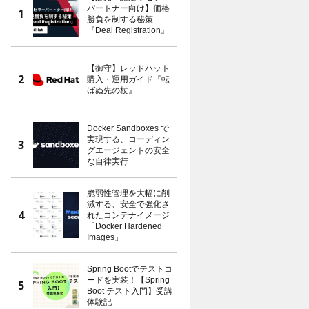
パートナー向け】価格
勝負を制する秘策
『Deal Registration』
【御守】レッドハット
購入・運用ガイド『転
ばぬ先の杖』
Docker Sandboxes で
実現する、コーディン
グエージェントの安全
な自律実行
脆弱性管理を大幅に削
減する、安全で強化さ
れたコンテナイメージ
「Docker Hardened
Images」
Spring Bootでテストコ
ードを実装！【Spring
Boot テスト入門】受講
体験記