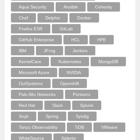
Aqua Security
Ansible
Cohesity
Chef
Delphix
Docker
Firefox ESR
GitLab
GitHub Enterprise
HCL
HPE
IBM
JFrog
Jenkins
KernelCare
Kubernetes
MongoDB
Microsoft Azure
NVIDIA
OutSystems
Openshift
Palo Alto Networks
Portworx
Red Hat
Slack
Splunk
Snyk
Spring
Sysdig
Tanzu Observability
TiDB
VMware
WhiteSource
Xplenty