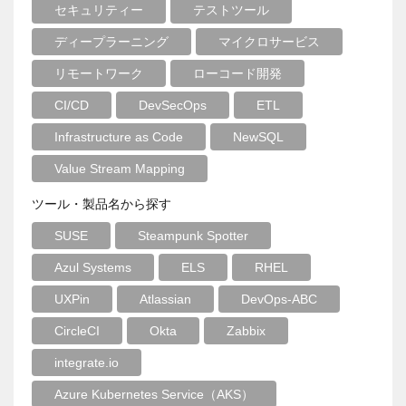
セキュリティー
テストツール
ディープラーニング
マイクロサービス
リモートワーク
ローコード開発
CI/CD
DevSecOps
ETL
Infrastructure as Code
NewSQL
Value Stream Mapping
ツール・製品名から探す
SUSE
Steampunk Spotter
Azul Systems
ELS
RHEL
UXPin
Atlassian
DevOps-ABC
CircleCI
Okta
Zabbix
integrate.io
Azure Kubernetes Service（AKS）