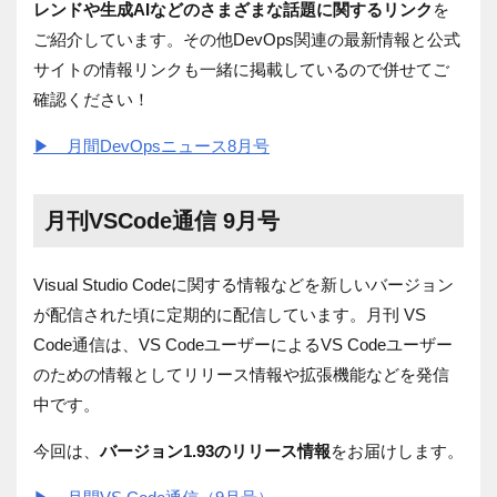
レンドや生成AIなどのさまざまな話題に関するリンク
を
ご紹介しています。その他
DevOps関連の
最新情報と公式
サイトの情報リンクも一緒に掲載しているので併せてご
確認ください！
▶ 月間DevOpsニュース8月号
月刊VSCode通信 9月号
Visual Studio Codeに関する情報などを新しいバージョン
が配信された頃に定期的に配信しています。月刊
VS
Code
通信は、
VS Code
ユーザーによる
VS Code
ユーザー
のための情報としてリリース情報や拡張機能などを発信
中です。
今回は、
バージョン
1.93のリリース情報
をお届けします。