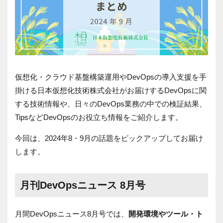
仮想化・クラウド基盤構築運用や
DevOps
の導入支援を手
掛ける日本仮想化技術株式会社がお届けするDevOpsに関
する技術情報や、日々の
DevOps
業務の中での検証結果、
Tips
など
DevOps
のお役立ち情報をご紹介します。
今回は、
2024
年8・9月の話題をピックアップしてお届け
します。
月刊DevOpsニュース 8月号
月間
DevOps
ニュース8月号では、
開発環境やツール・ト