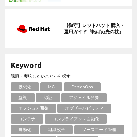
【御守】レッドハット 購入・
運用ガイド『転ばぬ先の杖』
Keyword
課題・実現したいことから探す
仮想化
IaC
DesignOps
監視
認証
アジャイル開発
オフショア開発
オブザーバビリティ
コンテナ
コンプライアンス自動化
自動化
組織改革
ソースコード管理