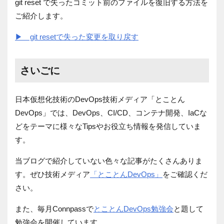
git reset で失ったコミット前のファイルを復旧する方法を
ご紹介します。
▶ git resetで失った変更を取り戻す
さいごに
日本仮想化技術の
DevOps
技術メディア「とことん
DevOps
」では、
DevOps
、
CI/CD
、コンテナ開発、
IaC
な
どをテーマに様々な
Tips
やお役立ち情報を発信していま
す。
当ブログで紹介していない
色々な
記事がたくさんありま
す。ぜひ技術メディア
「とことんDevOps」
をご確認くだ
さい。
また、毎月Connpassで
とことんDevOps勉強会
と題して
勉強会を開催しています。