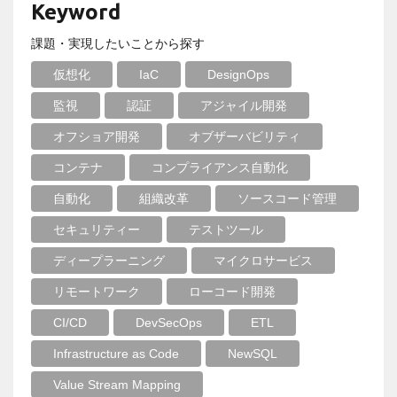
Keyword
課題・実現したいことから探す
仮想化
IaC
DesignOps
監視
認証
アジャイル開発
オフショア開発
オブザーバビリティ
コンテナ
コンプライアンス自動化
自動化
組織改革
ソースコード管理
セキュリティー
テストツール
ディープラーニング
マイクロサービス
リモートワーク
ローコード開発
CI/CD
DevSecOps
ETL
Infrastructure as Code
NewSQL
Value Stream Mapping