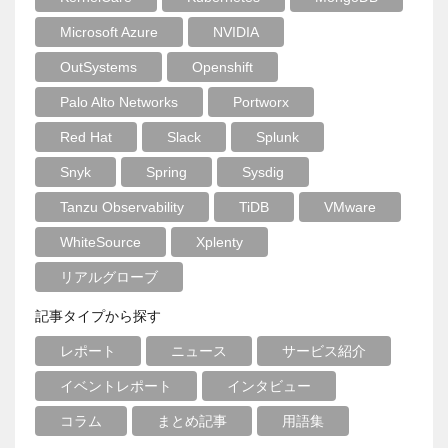
Microsoft Azure
NVIDIA
OutSystems
Openshift
Palo Alto Networks
Portworx
Red Hat
Slack
Splunk
Snyk
Spring
Sysdig
Tanzu Observability
TiDB
VMware
WhiteSource
Xplenty
リアルグローブ
記事タイプから探す
レポート
ニュース
サービス紹介
イベントレポート
インタビュー
コラム
まとめ記事
用語集