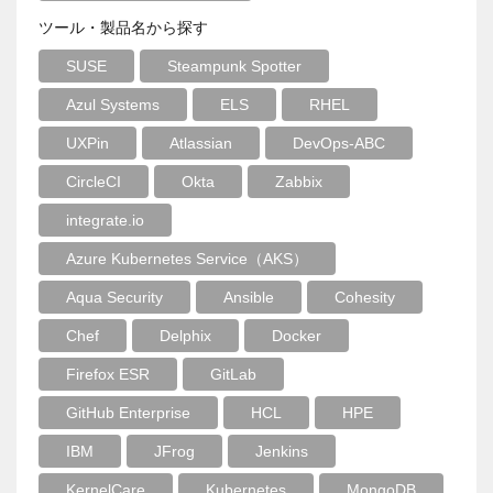
ツール・製品名から探す
SUSE
Steampunk Spotter
Azul Systems
ELS
RHEL
UXPin
Atlassian
DevOps-ABC
CircleCI
Okta
Zabbix
integrate.io
Azure Kubernetes Service（AKS）
Aqua Security
Ansible
Cohesity
Chef
Delphix
Docker
Firefox ESR
GitLab
GitHub Enterprise
HCL
HPE
IBM
JFrog
Jenkins
KernelCare
Kubernetes
MongoDB