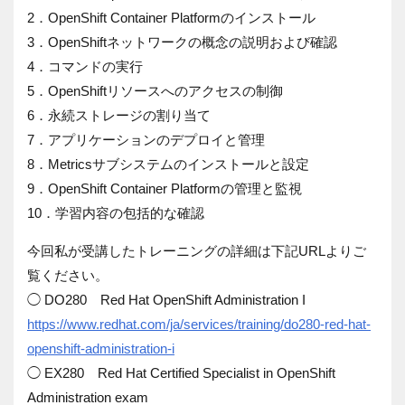
2．OpenShift Container Platformのインストール
3．OpenShiftネットワークの概念の説明および確認
4．コマンドの実行
5．OpenShiftリソースへのアクセスの制御
6．永続ストレージの割り当て
7．アプリケーションのデプロイと管理
8．Metricsサブシステムのインストールと設定
9．OpenShift Container Platformの管理と監視
10．学習内容の包括的な確認
今回私が受講したトレーニングの詳細は下記URLよりご
覧ください。
◯ DO280 Red Hat OpenShift Administration I
https://www.redhat.com/ja/services/training/do280-red-hat-
openshift-administration-i
◯ EX280 Red Hat Certified Specialist in OpenShift
Administration exam