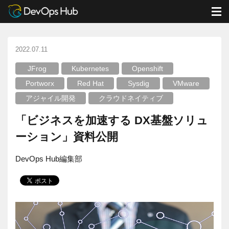
DevOps Hub
ブログ
クラウドネイティブ
M
「ビジネスを加速する DX基盤ソリューション」資料公開
2022.07.11
JFrog
Kubernetes
Openshift
Portworx
Red Hat
Sysdig
VMware
アジャイル開発
クラウドネイティブ
「ビジネスを加速する DX基盤ソリュ
ーション」資料公開
DevOps Hub編集部