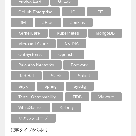
Firefox ESR
GitLab
GitHub Enterprise
HCL
HPE
IBM
JFrog
Jenkins
KernelCare
Kubernetes
MongoDB
Microsoft Azure
NVIDIA
OutSystems
Openshift
Palo Alto Networks
Portworx
Red Hat
Slack
Splunk
Snyk
Spring
Sysdig
Tanzu Observability
TiDB
VMware
WhiteSource
Xplenty
リアルグローブ
記事タイプから探す