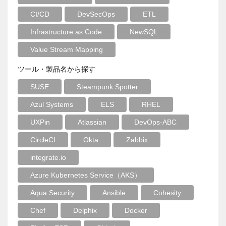
CI/CD
DevSecOps
ETL
Infrastructure as Code
NewSQL
Value Stream Mapping
ツール・製品名から探す
SUSE
Steampunk Spotter
Azul Systems
ELS
RHEL
UXPin
Atlassian
DevOps-ABC
CircleCI
Okta
Zabbix
integrate.io
Azure Kubernetes Service（AKS）
Aqua Security
Ansible
Cohesity
Chef
Delphix
Docker