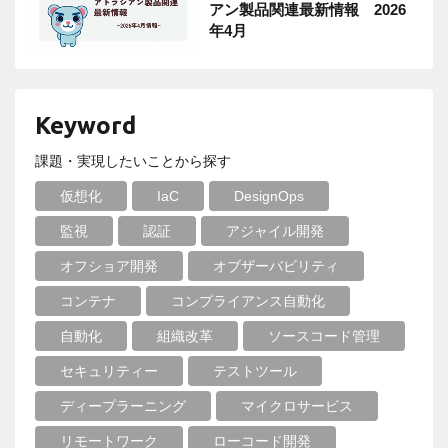
アン製品関連最新情報 2026
年4月
Keyword
課題・実現したいことから探す
仮想化
IaC
DesignOps
監視
認証
アジャイル開発
オフショア開発
オブザーバビリティ
コンテナ
コンプライアンス自動化
自動化
組織改革
ソースコード管理
セキュリティー
テストツール
ディープラーニング
マイクロサービス
リモートワーク
ローコード開発