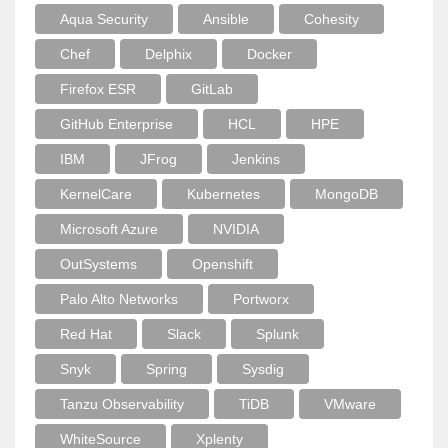
Aqua Security
Ansible
Cohesity
Chef
Delphix
Docker
Firefox ESR
GitLab
GitHub Enterprise
HCL
HPE
IBM
JFrog
Jenkins
KernelCare
Kubernetes
MongoDB
Microsoft Azure
NVIDIA
OutSystems
Openshift
Palo Alto Networks
Portworx
Red Hat
Slack
Splunk
Snyk
Spring
Sysdig
Tanzu Observability
TiDB
VMware
WhiteSource
Xplenty