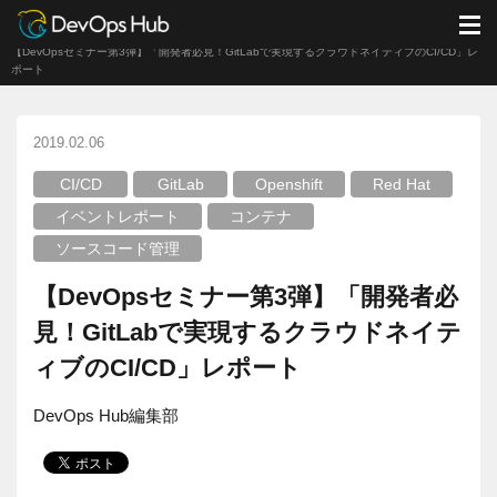
DevOps Hub
ブログ
イベントレポート
M
【DevOpsセミナー第3弾】「開発者必見！GitLabで実現するクラウドネイティブのCI/CD」レ
ポート
2019.02.06
CI/CD
GitLab
Openshift
Red Hat
イベントレポート
コンテナ
ソースコード管理
【DevOpsセミナー第3弾】「開発者必
見！GitLabで実現するクラウドネイテ
ィブのCI/CD」レポート
DevOps Hub編集部