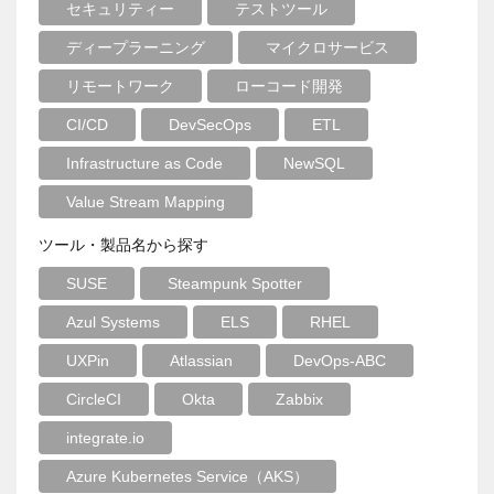
セキュリティー
テストツール
ディープラーニング
マイクロサービス
リモートワーク
ローコード開発
CI/CD
DevSecOps
ETL
Infrastructure as Code
NewSQL
Value Stream Mapping
ツール・製品名から探す
SUSE
Steampunk Spotter
Azul Systems
ELS
RHEL
UXPin
Atlassian
DevOps-ABC
CircleCI
Okta
Zabbix
integrate.io
Azure Kubernetes Service（AKS）