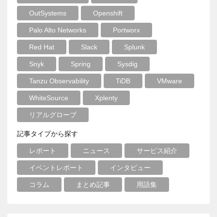
OutSystems
Openshift
Palo Alto Networks
Portworx
Red Hat
Slack
Splunk
Snyk
Spring
Sysdig
Tanzu Observability
TiDB
VMware
WhiteSource
Xplenty
リアルグローブ
記事タイプから探す
レポート
ニュース
サービス紹介
イベントレポート
インタビュー
コラム
まとめ記事
用語集