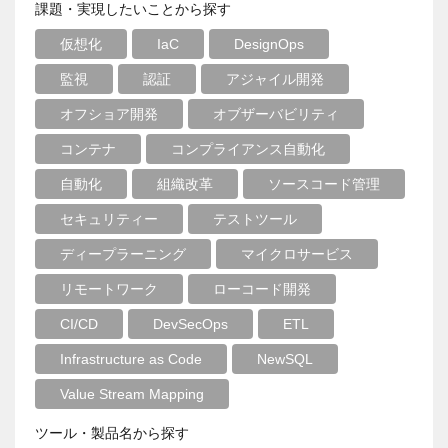
課題・実現したいことから探す
仮想化
IaC
DesignOps
監視
認証
アジャイル開発
オフショア開発
オブザーバビリティ
コンテナ
コンプライアンス自動化
自動化
組織改革
ソースコード管理
セキュリティー
テストツール
ディープラーニング
マイクロサービス
リモートワーク
ローコード開発
CI/CD
DevSecOps
ETL
Infrastructure as Code
NewSQL
Value Stream Mapping
ツール・製品名から探す