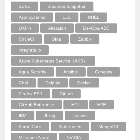
SUSE
Steampunk Spotter
Azul Systems
ELS
RHEL
UXPin
Atlassian
DevOps-ABC
CircleCI
Okta
Zabbix
integrate.io
Azure Kubernetes Service（AKS）
Aqua Security
Ansible
Cohesity
Chef
Delphix
Docker
Firefox ESR
GitLab
GitHub Enterprise
HCL
HPE
IBM
JFrog
Jenkins
KernelCare
Kubernetes
MongoDB
Microsoft Azure
NVIDIA