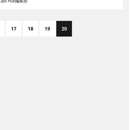
vOps Hub編集部
へ
17
18
19
20