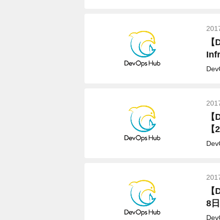
201
【D
In
De
201
【D
【2
De
201
【
8
De