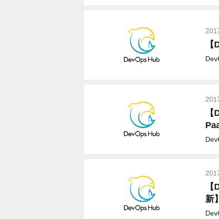
201
【D
De
201
【
Pa
De
201
【D
新
De