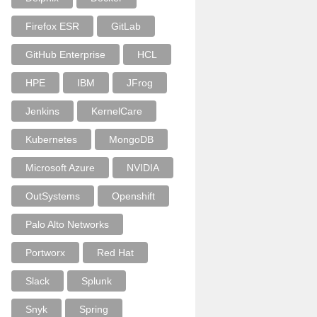
Firefox ESR
GitLab
GitHub Enterprise
HCL
HPE
IBM
JFrog
Jenkins
KernelCare
Kubernetes
MongoDB
Microsoft Azure
NVIDIA
OutSystems
Openshift
Palo Alto Networks
Portworx
Red Hat
Slack
Splunk
Snyk
Spring