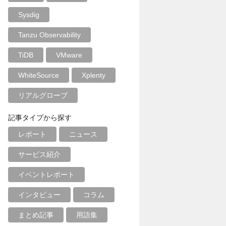
Sysdig
Tanzu Observability
TiDB
VMware
WhiteSource
Xplenty
リアルグローブ
記事タイプから探す
レポート
ニュース
サービス紹介
イベントレポート
インタビュー
コラム
まとめ記事
用語集