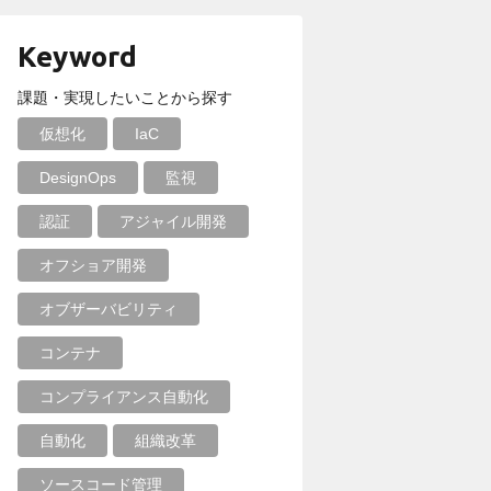
Keyword
課題・実現したいことから探す
仮想化
IaC
DesignOps
監視
認証
アジャイル開発
オフショア開発
オブザーバビリティ
コンテナ
コンプライアンス自動化
自動化
組織改革
ソースコード管理