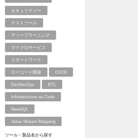
セキュリティー
テストツール
ディープラーニング
マイクロサービス
リモートワーク
ローコード開発
CI/CD
DevSecOps
ETL
Infrastructure as Code
NewSQL
Value Stream Mapping
ツール・製品名から探す