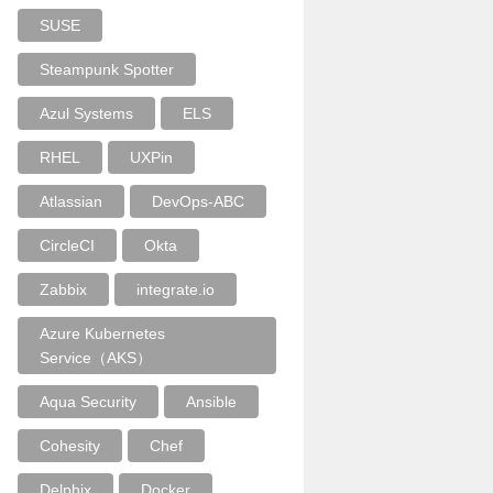
SUSE
Steampunk Spotter
Azul Systems
ELS
RHEL
UXPin
Atlassian
DevOps-ABC
CircleCI
Okta
Zabbix
integrate.io
Azure Kubernetes
Service（AKS）
Aqua Security
Ansible
Cohesity
Chef
Delphix
Docker