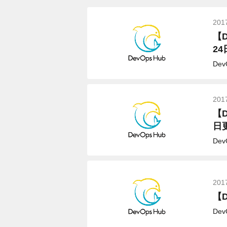
201
【
2
De
201
【
日
De
201
【D
De