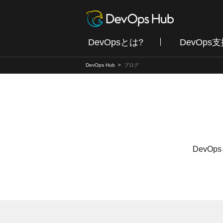
DevOpsとは?
DevOps
DevOps Hub
ブログ
DevO