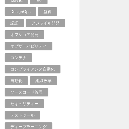
仮想化
IaC
DesignOps
監視
認証
アジャイル開発
オフショア開発
オブザーバビリティ
コンテナ
コンプライアンス自動化
自動化
組織改革
ソースコード管理
セキュリティー
テストツール
ディープラーニング