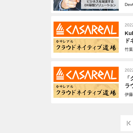
De
202
K
ド
竹葉
202
「
ラ
伊藤