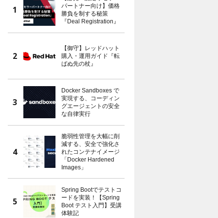
パートナー向け】価格
勝負を制する秘策
『Deal Registration』
【御守】レッドハット
購入・運用ガイド『転
ばぬ先の杖』
Docker Sandboxes で
実現する、コーディン
グエージェントの安全
な自律実行
脆弱性管理を大幅に削
減する、安全で強化さ
れたコンテナイメージ
「Docker Hardened
Images」
Spring Bootでテストコ
ードを実装！【Spring
Boot テスト入門】受講
体験記