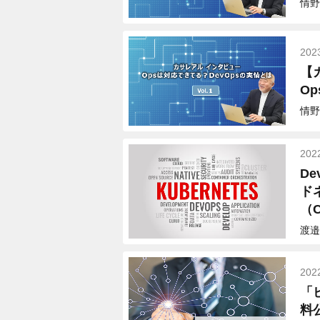
情野
202
【
O
情野
202
D
ド
（
渡邉
202
「
料