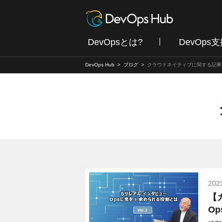
DevOpsとは?
DevOps
DevOps Hub
ブログ
クラウドネイティブに関する記事
202
【
O