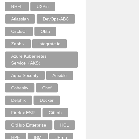
RHEL
UXPin
Atlassian
DevOps-ABC
CircleCI
Okta
Zabbix
integrate.io
Azure Kubernetes
Service（AKS）
Aqua Security
Ansible
Cohesity
Chef
Delphix
Docker
Firefox ESR
GitLab
GitHub Enterprise
HCL
HPE
IBM
JFrog