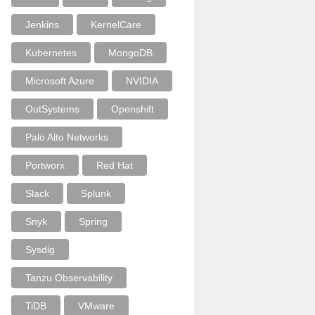
Jenkins
KernelCare
Kubernetes
MongoDB
Microsoft Azure
NVIDIA
OutSystems
Openshift
Palo Alto Networks
Portworx
Red Hat
Slack
Splunk
Snyk
Spring
Sysdig
Tanzu Observability
TiDB
VMware