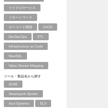
マイクロサービス
リモートワーク
ローコード開発
CI/CD
DevSecOps
ETL
Infrastructure as Code
NewSQL
Value Stream Mapping
ツール・製品名から探す
SUSE
Steampunk Spotter
Azul Systems
ELS