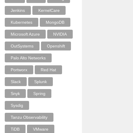
Jenkins
KernelCare
Kubernetes
MongoDB
Microsoft Azure
NVIDIA
OutSystems
Openshift
Palo Alto Networks
Portworx
Red Hat
Slack
Splunk
Snyk
Spring
Sysdig
Tanzu Observability
TiDB
VMware