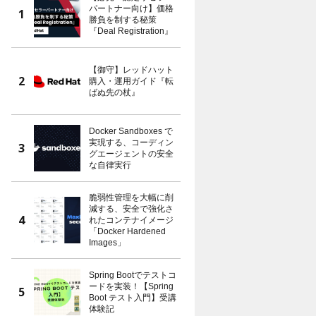
パートナー向け】価格
勝負を制する秘策
『Deal Registration』
【御守】レッドハット
購入・運用ガイド『転
ばぬ先の杖』
Docker Sandboxes で
実現する、コーディン
グエージェントの安全
な自律実行
脆弱性管理を大幅に削
減する、安全で強化さ
れたコンテナイメージ
「Docker Hardened
Images」
Spring Bootでテストコ
ードを実装！【Spring
Boot テスト入門】受講
体験記