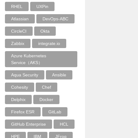
RHEL
UXPin
Atlassian
DevOps-ABC
CircleCI
Okta
Zabbix
integrate.io
Azure Kubernetes
Service（AKS）
Aqua Security
Ansible
Cohesity
Chef
Delphix
Docker
Firefox ESR
GitLab
GitHub Enterprise
HCL
HPE
IBM
JFrog