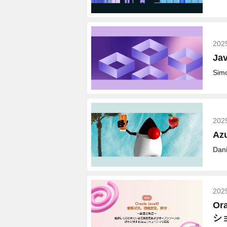
202
J
Simo
202
Az
Dani
202
Or
シ