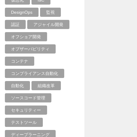
仮想化
IaC
DesignOps
監視
認証
アジャイル開発
オフショア開発
オブザーバビリティ
コンテナ
コンプライアンス自動化
自動化
組織改革
ソースコード管理
セキュリティー
テストツール
ディープラーニング