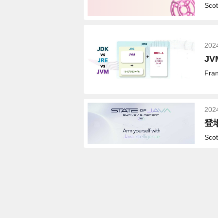
Scot
202
J
Fran
202
登
Scot