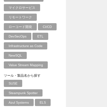
マイクロサービス
リモートワーク
ローコード開発
CI/CD
DevSecOps
ETL
Infrastructure as Code
NewSQL
Value Stream Mapping
ツール・製品名から探す
SUSE
Steampunk Spotter
Azul Systems
ELS