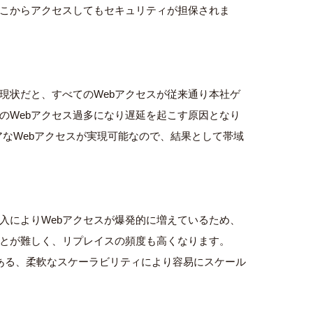
こからアクセスしてもセキュリティが担保
されま
現状だと、すべてのWe
bアクセスが従来通り本社ゲ
のWebアクセス過多になり遅延を起こす原因となり
なWebアクセスが実現
可能なので、結果として
帯域
入によりWebアクセスが爆発的に増えているため、
とが難しく、リプレイス
の頻度も高くなります。
ある、柔軟なスケーラビリティにより
容易にスケール