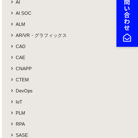
AI
AI SOC
ALM
AR/VR・グラフィックス
CAD
CAE
CNAPP
CTEM
DevOps
IoT
PLM
RPA
SASE