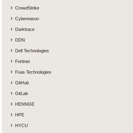
CrowdStrike
Cybereason
Darktrace
DDN
Dell Technologies
Fortinet
Fsas Technologies
GitHub
GitLab
HENNGE
HPE
HYCU