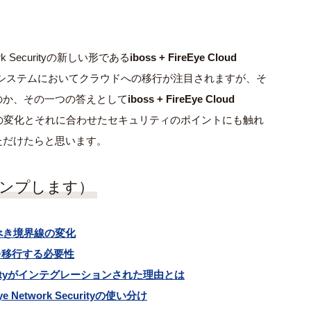
rk Securityの新しい形である
iboss + FireEye Cloud
システムにおいてクラウドへの移行が注目されますが、そ
のか、その一つの答えとして
iboss + FireEye Cloud
の変化とそれに合わせたセキュリティのポイントにも触れ
ただけたらと思います。
ャンプします）
べき境界線の変化
ityを移行する必要性
k Securityがインテグレーションされた理由とは
etwork Securityの使い分け