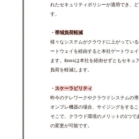
れたセキュリティポリシ
ーが適用
でき、
ど
す。
・
帯域負荷軽減
様々なシステムがクラウドに上がっている
ートウェイを経由すると本社ゲートウ
ェイ
ます。
iboss
は
本社を経由せずともセキュア
負荷を軽減
します。
・
スケーラビリティ
昨今のテレワークやクラウドシステムの導
オンプレ機器の場合、サイジングをするこ
そこで、クラウド環境のメリットの1つで
の変更が可能
です。