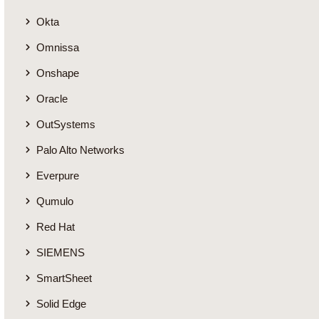
Okta
Omnissa
Onshape
Oracle
OutSystems
Palo Alto Networks
Everpure
Qumulo
Red Hat
SIEMENS
SmartSheet
Solid Edge