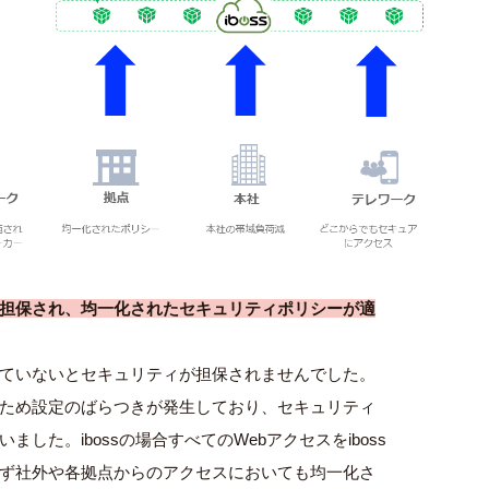
担保され、均一化されたセキュリティポリシーが適
ていないとセキュリティが担保され
ません
でした。
ため
設定のばらつきが
発生しており、セキュリティ
いました
。
iboss
の場合
すべてのWebアクセスをiboss
ず
社外や各拠点からのアクセスにおいても
均一化さ