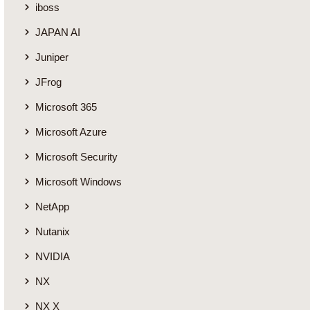
iboss
JAPAN AI
Juniper
JFrog
Microsoft 365
Microsoft Azure
Microsoft Security
Microsoft Windows
NetApp
Nutanix
NVIDIA
NX
NX X