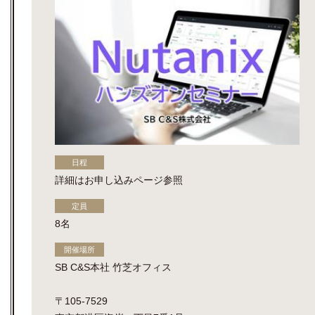
日程
詳細はお申し込みページ参照
定員
8名
開催場所
SB C&S本社 竹芝オフィス
〒105-7529