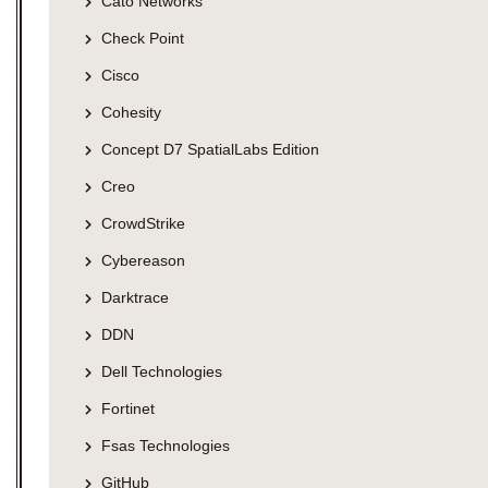
Cato Networks
Check Point
Cisco
Cohesity
Concept D7 SpatialLabs Edition
Creo
CrowdStrike
Cybereason
Darktrace
DDN
Dell Technologies
Fortinet
Fsas Technologies
GitHub