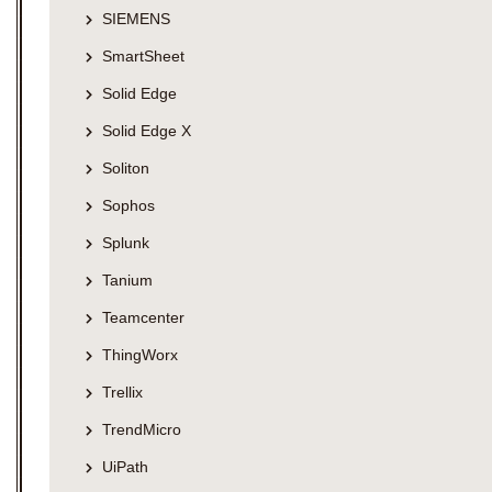
SIEMENS
SmartSheet
Solid Edge
Solid Edge X
Soliton
Sophos
Splunk
Tanium
Teamcenter
ThingWorx
Trellix
TrendMicro
UiPath