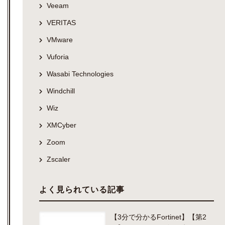
Veeam
VERITAS
VMware
Vuforia
Wasabi Technologies
Windchill
Wiz
XMCyber
Zoom
Zscaler
よく見られている記事
【3分で分かるFortinet】【第2