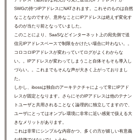
SWGの持つIPアドレスにNATされます。これそのものは自然
なことなのですが、意外なことにIPアドレスは絶えず変化す
るのが当たり前となっていました。
このことにより、SaaSなどインターネット上の宛先側で送
信元IPアドレスベースで制限をかけたい場合に叶わない。。
コロコロIPアドレスが変わっていてログがよくわからな
い。。IPアドレスが変わってしまうこと自体そもそも導入し
づらい。。これまでも
そんな声が大きく上がっておりまし
た。
しかし、ibossは独自のアーキテクチャによって常にIPアド
レスが固定となります。さらにそのIPアドレスは他のテナン
トユーザと共用されることなく論理的に独立してますので、
ユーザにとってはオンプレ環境に非常に近い感覚で扱える大
きなメリットがあります。
これは非常にシンプルな内容かつ、多くの方が嬉しい有意義
な特徴ではないでしょうか。