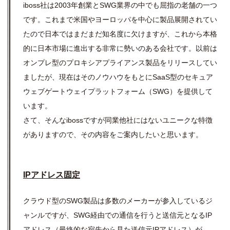
iboss社
は
2003年創業と
SWG業界の中でも屈指の老舗の一つ
です
。これまで米国やヨーロッパを中心に製品展開されてい
たので
日本ではまだまだ知名度に欠けますが、これから本格
的に日本市場に進出する非常に勢いのある会社です。
以前は
オンプレ型のプロキシアプライアンス製品をリリースしてい
ましたが、現在はそのノウハウをもとにSaaS型のセキュア
ウェブゲートウェイプラットフォーム（SWG
）
を提供して
います。
さて、そんなibossですが同業他社にはないユニークな特徴
がありますので、その内容をご案内したいと思います。
IPアドレス固定
クラウド型のSWG製品は多数のメーカーが参入しているジ
ャンルですが、SWG経由での通信を行うと送信元となるIP
アドレス（最終的な宛先から見た送信元IPアドレス）が