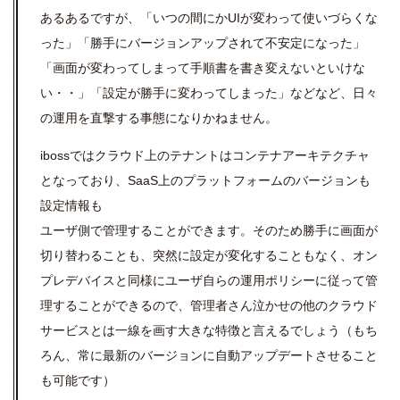
あるあるですが、
「いつの間にかUIが変わって使いづらくな
った」
「勝手にバージョンアップされて不安定になった」
「画面が変わってしまって手順書を書き
変えないといけな
い・・」
「設定が勝手に変わってしまった」などなど、日々
の運用を直撃する事態になりかねません
。
ibossではクラウド上のテナントはコンテナアーキテクチャ
となっており、SaaS上のプラットフォームのバージョンも
設定情報も
ユーザ側で管理することができます。そのため勝手に画面が
切り替わることも、突然に設定が変化することもなく、
オン
プレデバイスと同様にユーザ自らの運用ポリシーに従って管
理することができるので、管理者さん泣かせの他のクラウド
サービスとは一線を画す大きな特徴と言えるでしょう
（もち
ろん、常に最新のバージョンに自動アップデートさせること
も可能です）