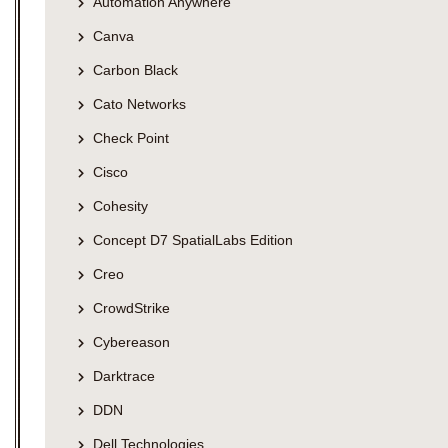
Automation Anywhere
Canva
Carbon Black
Cato Networks
Check Point
Cisco
Cohesity
Concept D7 SpatialLabs Edition
Creo
CrowdStrike
Cybereason
Darktrace
DDN
Dell Technologies