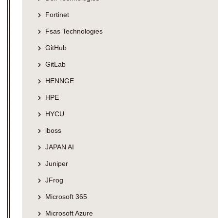
Fortinet
Fsas Technologies
GitHub
GitLab
HENNGE
HPE
HYCU
iboss
JAPAN AI
Juniper
JFrog
Microsoft 365
Microsoft Azure