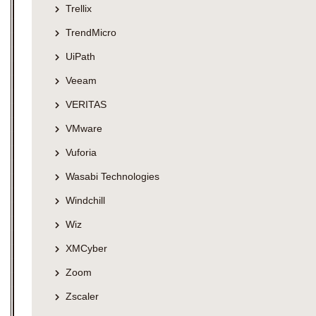
Trellix
TrendMicro
UiPath
Veeam
VERITAS
VMware
Vuforia
Wasabi Technologies
Windchill
Wiz
XMCyber
Zoom
Zscaler