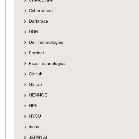
CrowdStrike
Cybereason
Darktrace
DDN
Dell Technologies
Fortinet
Fsas Technologies
GitHub
GitLab
HENNGE
HPE
HYCU
iboss
JAPAN AI