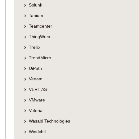
Splunk
Tanium
Teamcenter
ThingWorx
Trellix
TrendMicro
UiPath
Veeam
VERITAS
VMware
Vuforia
Wasabi Technologies
Windchill