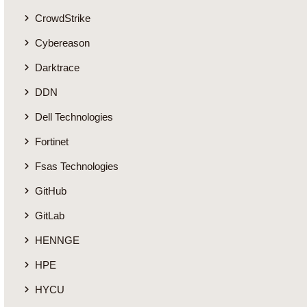
CrowdStrike
Cybereason
Darktrace
DDN
Dell Technologies
Fortinet
Fsas Technologies
GitHub
GitLab
HENNGE
HPE
HYCU