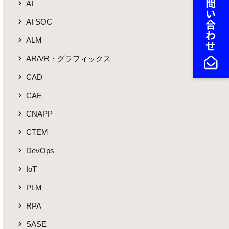
AI
AI SOC
ALM
AR/VR・グラフィックス
CAD
CAE
CNAPP
CTEM
DevOps
IoT
PLM
RPA
SASE