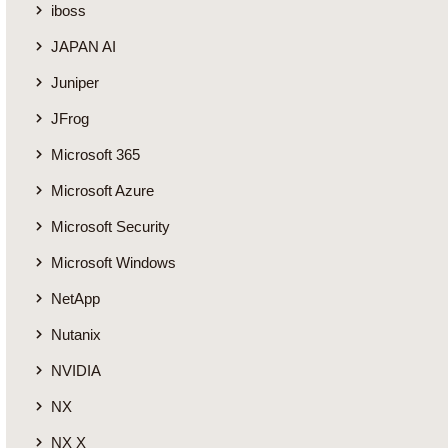
iboss
JAPAN AI
Juniper
JFrog
Microsoft 365
Microsoft Azure
Microsoft Security
Microsoft Windows
NetApp
Nutanix
NVIDIA
NX
NX X