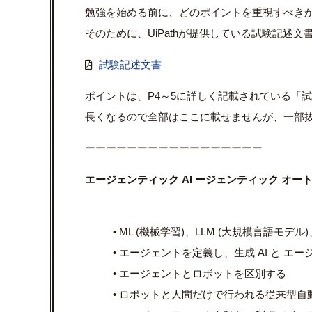
勉強を始める前に、どのポイントを重視すべき
そのために、UiPathが提供している試験記述
試験記述文書
ポイントは、P4～5に詳しく記載されている「
長くなるので全部はここに載せませんが、一部
ーーーーーーーーーーーーーーーーー
エージェンティック AI ージェンティック オー
• ML (機械学習)、LLM (大規模言語モデル
• エージェントを定義し、生成 AI と エー
• エージェントとロボットを区別する
• ロボットと人間だけで行われる従来型自