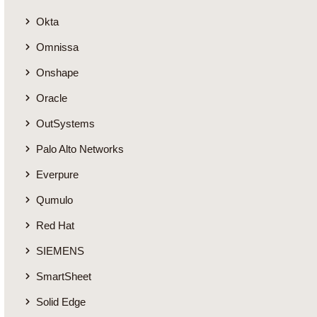
Okta
Omnissa
Onshape
Oracle
OutSystems
Palo Alto Networks
Everpure
Qumulo
Red Hat
SIEMENS
SmartSheet
Solid Edge