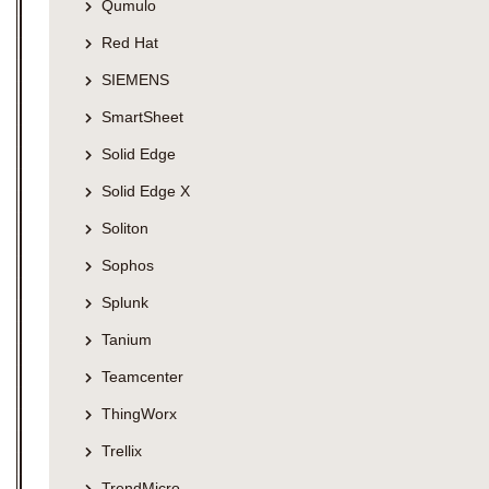
Qumulo
Red Hat
SIEMENS
SmartSheet
Solid Edge
Solid Edge X
Soliton
Sophos
Splunk
Tanium
Teamcenter
ThingWorx
Trellix
TrendMicro