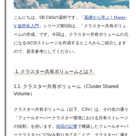
こんにちは。
SB C&S
の湯村です。「
基礎から学ぶ！
Hyper-
V
仮想化入門
」シリーズ第
5
回は、「クラスター共有ボリュ
ームの作成」です。今回は、クラスター共有ボリュームの元
になる
iSCSI
ストレージを作成するところからご紹介します
ので、是非参考にしてください。
1. クラスター共有ボリュームとは？
1.1. クラスター共有ボリューム（Cluster Shared
Volume）
クラスター共有ボリューム（以下、CSV）は、その名の通り
「フェールオーバークラスター環境における共有ストレージ
の役割」を担います。
前回の記事
で構築したフェールオーバ
ークラスターにCSVを割り当てることで、クラスターに属す