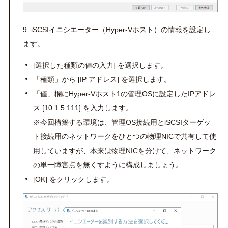
9. iSCSIイニシエーター（Hyper-Vホスト）の情報を設定し
ます。
[
選択した種類の値の入力
]
を選択します。
「種類」から
[IP
アドレス
]
を選択します。
「値」欄に
Hyper-V
ホスト
1
の管理
OS
に設定した
IP
アドレ
ス
[10.1.5.111]
を入力します。
※今回構築する環境は、管理
OS
接続用と
iSCSI
ターゲッ
ト接続用のネットワークをひとつの物理
NIC
で共有して使
用していますが、本来は物理
NIC
を分けて、ネットワーク
の単一障害点を無くすように構成しましょう。
[OK]
をクリックします。