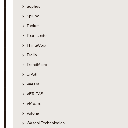
Sophos
Splunk
Tanium
Teamcenter
ThingWorx
Trellix
TrendMicro
UiPath
Veeam
VERITAS
VMware
Vuforia
Wasabi Technologies