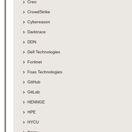
Creo
CrowdStrike
Cybereason
Darktrace
DDN
Dell Technologies
Fortinet
Fsas Technologies
GitHub
GitLab
HENNGE
HPE
HYCU