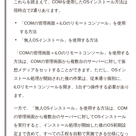
これらを踏まえて、
COM
を使用した
OS
インストール方法は
現時点で
2
通りあります。
「
COM
の管理画面＋
iLO
のリモートコンソール」を使用
する方法
「無人
OS
インストール」を使用する方法
「
COM
の管理画面＋
iLO
のリモートコンソール」を使用する
方法は、
COM
の管理画面から複数台のサーバーに対して仮
想メディアをセットすることができます。ただし、OSイン
ストール処理が開始された後の作業は、従来通り個別に、
iLOリモートコンソールを開き、1台ずつ操作する必要があり
ます。
一方で、「無人
OS
インストール」を使用する方法は、
COM
の管理画面から複数台のサーバーに対して
OS
インストール
を実行すると、インストール処理が開始した後の
OS
初期設
定まで含めて、すべての工程を自動で実施できる仕様になっ