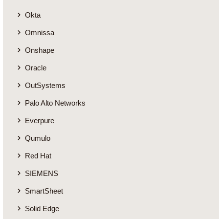
Okta
Omnissa
Onshape
Oracle
OutSystems
Palo Alto Networks
Everpure
Qumulo
Red Hat
SIEMENS
SmartSheet
Solid Edge