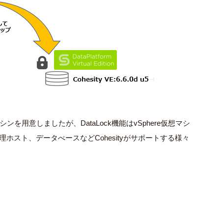
ンを用意しましたが、DataLock機能はvSphere仮想マシ
x物理ホスト、データべースなどCohesityがサポートする様々