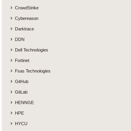
CrowdStrike
Cybereason
Darktrace
DDN
Dell Technologies
Fortinet
Fsas Technologies
GitHub
GitLab
HENNGE
HPE
HYCU