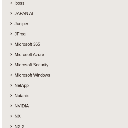
iboss
JAPAN AI
Juniper
JFrog
Microsoft 365
Microsoft Azure
Microsoft Security
Microsoft Windows
NetApp
Nutanix
NVIDIA
NX
NX X