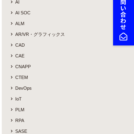
AI
AI SOC
ALM
AR/VR・グラフィックス
CAD
CAE
CNAPP
CTEM
DevOps
IoT
PLM
RPA
SASE