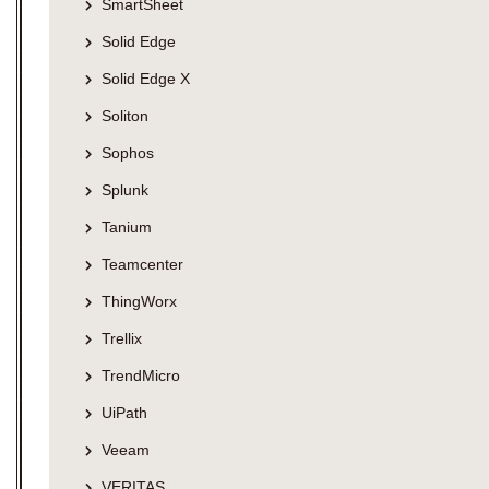
SmartSheet
Solid Edge
Solid Edge X
Soliton
Sophos
Splunk
Tanium
Teamcenter
ThingWorx
Trellix
TrendMicro
UiPath
Veeam
VERITAS