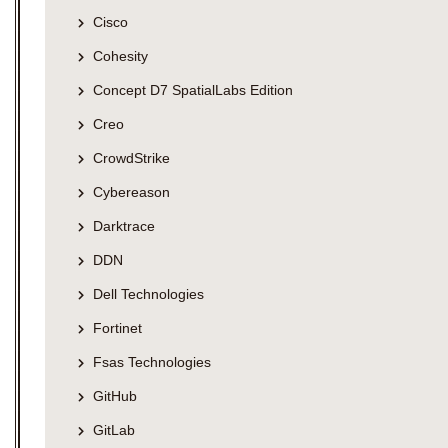
Cisco
Cohesity
Concept D7 SpatialLabs Edition
Creo
CrowdStrike
Cybereason
Darktrace
DDN
Dell Technologies
Fortinet
Fsas Technologies
GitHub
GitLab