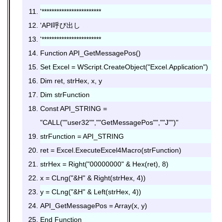
'************************
'API呼び出し
'************************
Function API_GetMessagePos()
Set Excel = WScript.CreateObject("Excel.Application")
Dim ret, strHex, x, y
Dim strFunction
Const API_STRING =
"CALL(""user32"",""GetMessagePos"",""J"")"
strFunction = API_STRING
ret = Excel.ExecuteExcel4Macro(strFunction)
strHex = Right("00000000" & Hex(ret), 8)
x = CLng("&H" & Right(strHex, 4))
y = CLng("&H" & Left(strHex, 4))
API_GetMessagePos = Array(x, y)
End Function