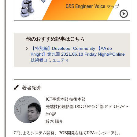
他のおすすめ記事はこちら
【特別編】Developer Community 【AA de
Knight】第九回 2021.06.18 Friday Night@Online
技術者コミュニティ
著者紹介
ICT事業本部 技術本部
先端技術統括部 DXｺﾝｻﾙﾃｨﾝｸﾞ部 ﾃﾞｼﾞﾀﾙｲﾉﾍﾞｰ
ｼｮﾝ課
鈴木 陽介
C#によるシステム開発、POS開発を経てRPAエンジニアに。