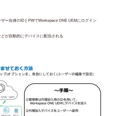
ーザー自身の
ID
と
PW
で
Workspace ONE UEM
にログイン
などが自動的にデバイスに配信される