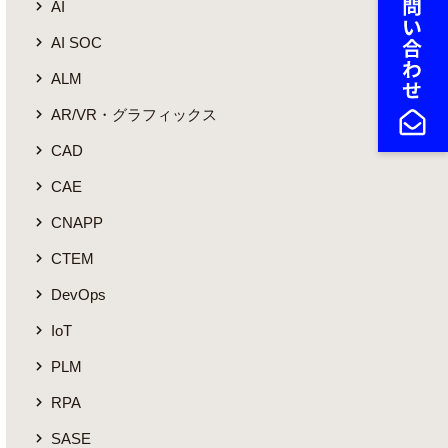
AI
AI SOC
ALM
AR/VR・グラフィックス
CAD
CAE
CNAPP
CTEM
DevOps
IoT
PLM
RPA
SASE