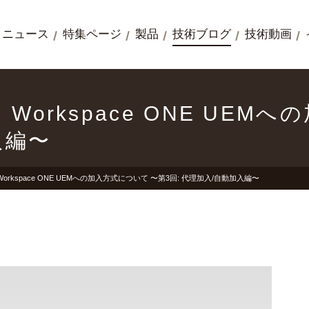
ニュース
特集ページ
製品
技術ブログ
技術動画
orkspace ONE UEM
入編〜
rkspace ONE UEMへの加入方式について 〜第3回: 代理加入/自動加入編〜