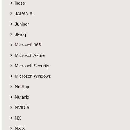
iboss
JAPAN AI
Juniper
JFrog
Microsoft 365
Microsoft Azure
Microsoft Security
Microsoft Windows
NetApp
Nutanix
NVIDIA
NX
NX X