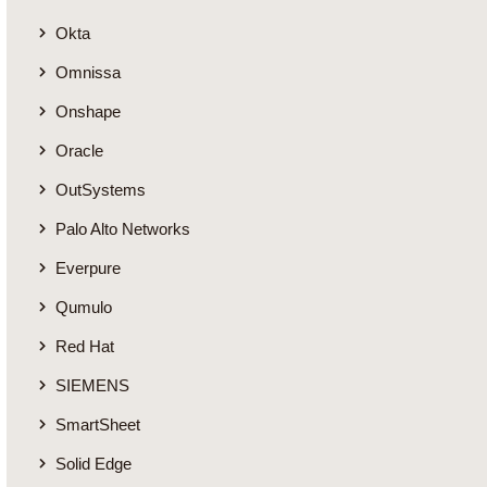
Okta
Omnissa
Onshape
Oracle
OutSystems
Palo Alto Networks
Everpure
Qumulo
Red Hat
SIEMENS
SmartSheet
Solid Edge