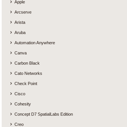
Apple
Arcserve
Arista
Aruba
Automation Anywhere
Canva
Carbon Black
Cato Networks
Check Point
Cisco
Cohesity
Concept D7 SpatialLabs Edition
Creo