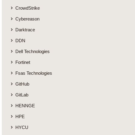
CrowdStrike
Cybereason
Darktrace
DDN
Dell Technologies
Fortinet
Fsas Technologies
GitHub
GitLab
HENNGE
HPE
HYCU