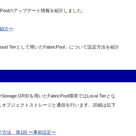
ricPoolのアップデート情報を紹介しました。
内容紹介〜
d Tierとして用いたFabricPool」について設定方法を紹介
のネットワーク構成
 GRIDを用いたFabricPool環境ではLocal Tierとな
LIFを構成しオブジェクトストレージと通信を行います。詳細は以下
lの設定方法 第1回 〜事前設定〜