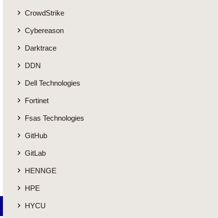
CrowdStrike
Cybereason
Darktrace
DDN
Dell Technologies
Fortinet
Fsas Technologies
GitHub
GitLab
HENNGE
HPE
HYCU