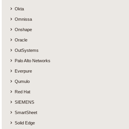
Okta
Omnissa
Onshape
Oracle
OutSystems
Palo Alto Networks
Everpure
Qumulo
Red Hat
SIEMENS
SmartSheet
Solid Edge