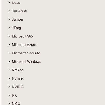
iboss
JAPAN AI
Juniper
JFrog
Microsoft 365
Microsoft Azure
Microsoft Security
Microsoft Windows
NetApp
Nutanix
NVIDIA
NX
NX X