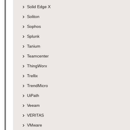
Solid Edge X
Soliton
Sophos
Splunk
Tanium
Teamcenter
ThingWorx
Trellix
TrendMicro
UiPath
Veeam
VERITAS
VMware