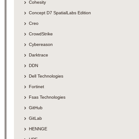
Cohesity
Concept D7 SpatialLabs Edition
Creo
CrowdStrike
Cybereason
Darktrace
DDN
Dell Technologies
Fortinet
Fsas Technologies
GitHub
GitLab
HENNGE