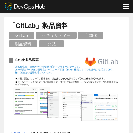
DevOps Hub
資料ダウンロード
製品資料
「GitLab」製品資料
M
「GitLab」製品資料
GitLab
セキュリティー
自動化
製品資料
開発